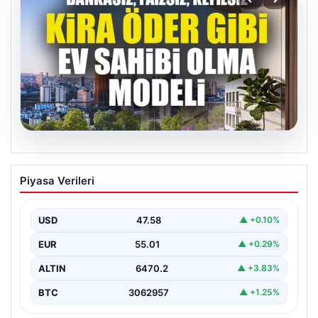
05.08.2026
DAP Yapı’dan bir ilk! Emlak Konut
Piyasa Verileri
güvencesi Dap vizyonuyla kendi
kendini ödeyen ev modeli
USD
47.58
▲ +0.10%
EUR
55.01
▲ +0.29%
ALTIN
6470.2
▲ +3.83%
BTC
3062957
▲ +1.25%