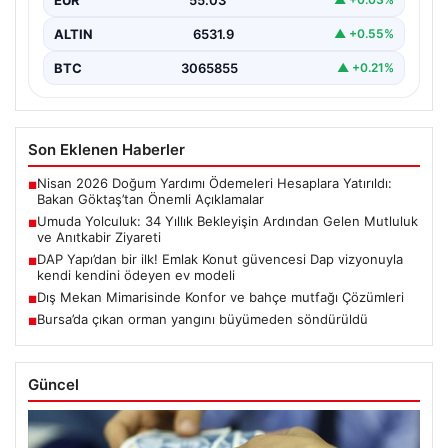
USD
47.60
▲ +0.06%
Adıyaman’da yaşayan Abuzer ve Zeynep Yıldırım çifti,
evlat sahibi olma hayalini 34 yıl boyunca…
EUR
55.03
▲ +0.03%
ALTIN
6531.9
▲ +0.55%
BTC
3065855
▲ +0.21%
Son Eklenen Haberler
Nisan 2026 Doğum Yardımı Ödemeleri Hesaplara Yatırıldı:
■
Bakan Göktaş’tan Önemli Açıklamalar
Umuda Yolculuk: 34 Yıllık Bekleyişin Ardından Gelen Mutluluk
■
ve Anıtkabir Ziyareti
DAP Yapı’dan bir ilk! Emlak Konut güvencesi Dap vizyonuyla
■
kendi kendini ödeyen ev modeli
Dış Mekan Mimarisinde Konfor ve bahçe mutfağı Çözümleri
■
Bursa’da çıkan orman yangını büyümeden söndürüldü
■
Güncel