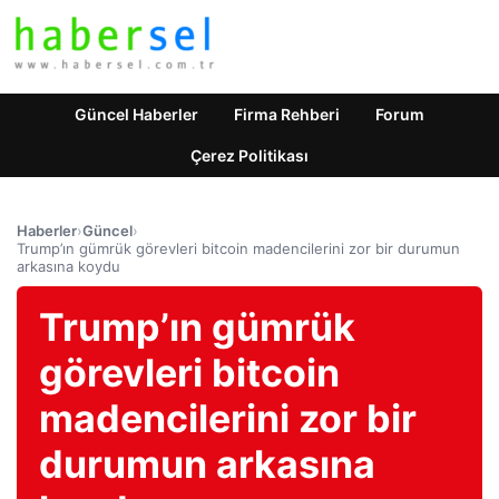
Güncel Haberler
Firma Rehberi
Forum
Çerez Politikası
Haberler
›
Güncel
›
Trump’ın gümrük görevleri bitcoin madencilerini zor bir durumun
arkasına koydu
Trump’ın gümrük
görevleri bitcoin
madencilerini zor bir
durumun arkasına