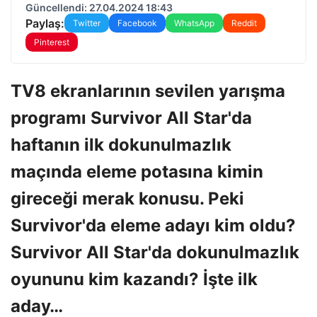
Güncellendi: 27.04.2024 18:43
Paylaş:
Twitter
Facebook
WhatsApp
Reddit
Pinterest
TV8 ekranlarının sevilen yarışma
programı Survivor All Star'da
haftanın ilk dokunulmazlık
maçında eleme potasına kimin
gireceği merak konusu. Peki
Survivor'da eleme adayı kim oldu?
Survivor All Star'da dokunulmazlık
oyununu kim kazandı? İşte ilk
aday…