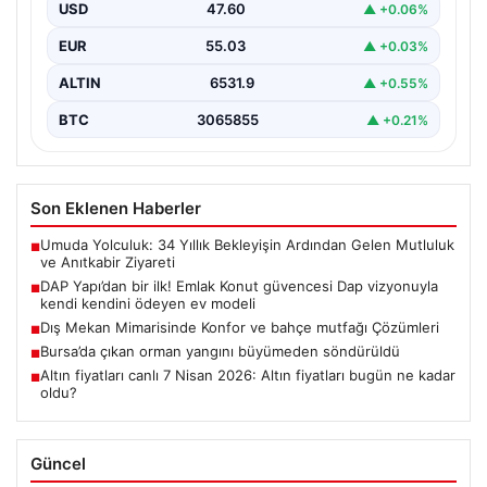
USD
47.60
▲ +0.06%
EUR
55.03
▲ +0.03%
ALTIN
6531.9
▲ +0.55%
BTC
3065855
▲ +0.21%
Son Eklenen Haberler
Umuda Yolculuk: 34 Yıllık Bekleyişin Ardından Gelen Mutluluk
■
ve Anıtkabir Ziyareti
DAP Yapı’dan bir ilk! Emlak Konut güvencesi Dap vizyonuyla
■
kendi kendini ödeyen ev modeli
Dış Mekan Mimarisinde Konfor ve bahçe mutfağı Çözümleri
■
Bursa’da çıkan orman yangını büyümeden söndürüldü
■
Altın fiyatları canlı 7 Nisan 2026: Altın fiyatları bugün ne kadar
■
oldu?
Güncel