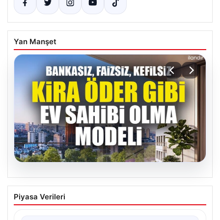
Yan Manşet
05.08.2026
DAP Yapı’dan bir ilk! Emlak Konut
Piyasa Verileri
güvencesi Dap vizyonuyla kendi
kendini ödeyen ev modeli