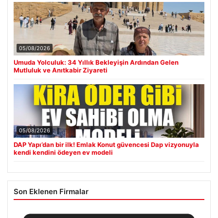
05/08/2026
Umuda Yolculuk: 34 Yıllık Bekleyişin Ardından Gelen
Mutluluk ve Anıtkabir Ziyareti
05/08/2026
DAP Yapı’dan bir ilk! Emlak Konut güvencesi Dap vizyonuyla
kendi kendini ödeyen ev modeli
Son Eklenen Firmalar