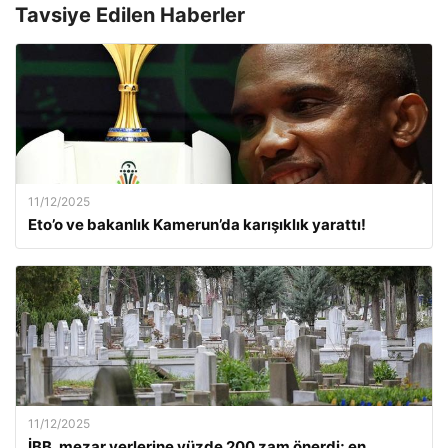
Tavsiye Edilen Haberler
11/12/2025
Eto’o ve bakanlık Kamerun’da karışıklık yarattı!
11/12/2025
İBB, mezar yerlerine yüzde 200 zam önerdi; en