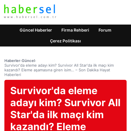
Güncel Haberler
Firma Rehberi
Forum
Çerez Politikası
Haberler
›
Güncel
›
Survivor'da eleme adayı kim? Survivor All Star'da ilk maçı kim
kazandı? Eleme aşamasına giren isim… – Son Dakika Hayat
Haberleri
Survivor'da eleme
adayı kim? Survivor All
Star'da ilk maçı kim
kazandı? Eleme