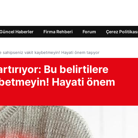
Güncel Haberler
Firma Rehberi
Forum
Çerez Politikas
ilere sahipseniz vakit kaybetmeyin! Hayati önem taşıyor
rtırıyor: Bu belirtilere
ybetmeyin! Hayati önem