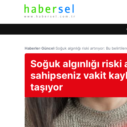
Haberler
›
Güncel
›
Soğuk algınlığı riski artırıyor: Bu belirt
Soğuk algınlığı riski a
sahipseniz vakit ka
taşıyor