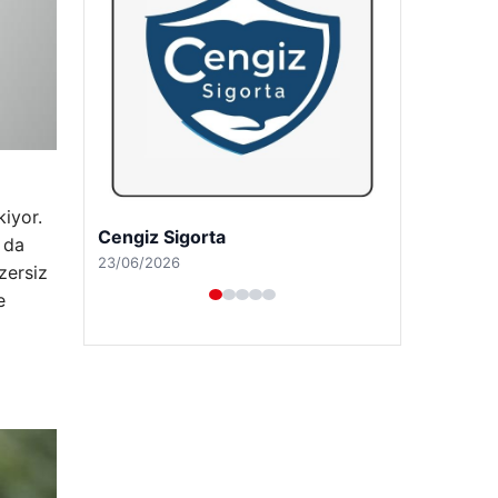
iyor.
Hastaş Beton
 da
26/05/2026
zersiz
e