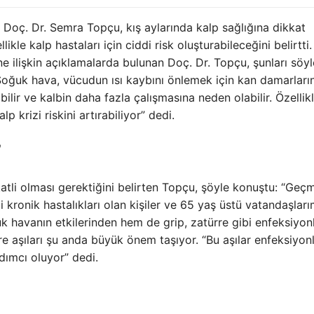
 Doç. Dr. Semra Topçu, kış aylarında kalp sağlığına dikkat
ikle kalp hastaları için ciddi risk oluşturabileceğini belirtti.
 ilişkin açıklamalarda bulunan Doç. Dr. Topçu, şunları söyl
. Soğuk hava, vücudun ısı kaybını önlemek için kan damarların
bilir ve kalbin daha fazla çalışmasına neden olabilir. Özellik
p krizi riskini artırabiliyor” dedi.
”
katli olması gerektiğini belirten Topçu, şöyle konuştu: “Geç
i kronik hastalıkları olan kişiler ve 65 yaş üstü vatandaşları
k havanın etkilerinden hem de grip, zatürre gibi enfeksiyonl
rre aşıları şu anda büyük önem taşıyor. “Bu aşılar enfeksiyonl
dımcı oluyor” dedi.