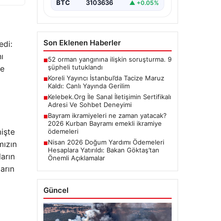
BTC
3103636
▲ +0.05%
Son Eklenen Haberler
edi:
ı
52 orman yangınına ilişkin soruşturma. 9
■
şüpheli tutuklandı
le
Koreli Yayıncı İstanbul’da Tacize Maruz
■
Kaldı: Canlı Yayında Gerilim
Kelebek.Org İle Sanal İletişimin Sertifikalı
■
Adresi Ve Sohbet Deneyimi
Bayram ikramiyeleri ne zaman yatacak?
■
2026 Kurban Bayramı emekli ikramiye
mişte
ödemeleri
Nisan 2026 Doğum Yardımı Ödemeleri
mızın
■
Hesaplara Yatırıldı: Bakan Göktaş’tan
arın
Önemli Açıklamalar
arın
Güncel