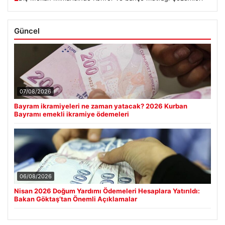
Güncel
07/08/2026
Bayram ikramiyeleri ne zaman yatacak? 2026 Kurban
Bayramı emekli ikramiye ödemeleri
06/08/2026
Nisan 2026 Doğum Yardımı Ödemeleri Hesaplara Yatırıldı:
Bakan Göktaş’tan Önemli Açıklamalar