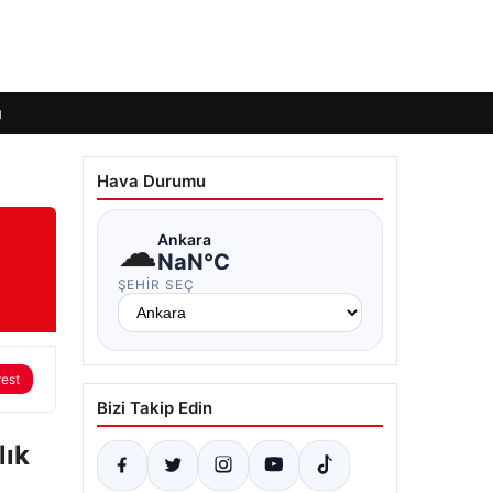
ı
Hava Durumu
☁
Ankara
NaN°C
ŞEHIR SEÇ
rest
Bizi Takip Edin
lık