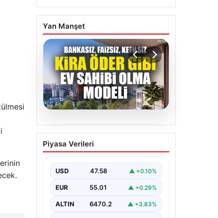
Yan Manşet
tülmesi
05.08.2026
i
DAP Yapı’dan bir ilk!
Piyasa Verileri
Emlak Konut güvencesi
Dap vizyonuyla kendi
erinin
kendini ödeyen ev
USD
47.58
▲ +0.10%
ecek.
modeli
EUR
55.01
▲ +0.29%
ALTIN
6470.2
▲ +3.83%