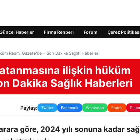
Güncel Haberler
Firma Rehberi
Forum
Çerez Politikas
 hüküm Resmi Gazete'de – Son Dakika Sağlık Haberleri
n atanmasına ilişkin hüküm
n Dakika Sağlık Haberleri
Paylaş:
Twitter
Facebook
WhatsApp
Reddit
Pinte
rara göre, 2024 yılı sonuna kadar sağ