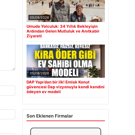
05/08/2026
Umuda Yolculuk: 34 Yıllık Bekleyişin
Ardından Gelen Mutluluk ve Anıtkabir
Ziyareti
05/08/2026
DAP Yapı’dan bir ilk! Emlak Konut
güvencesi Dap vizyonuyla kendi kendini
ödeyen ev modeli
Son Eklenen Firmalar