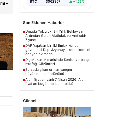
BTC
3062957
▲ +1.25%
mı –
Son Eklenen Haberler
Umuda Yolculuk: 34 Yıllık Bekleyişin
■
Ardından Gelen Mutluluk ve Anıtkabir
Ziyareti
DAP Yapı’dan bir ilk! Emlak Konut
■
güvencesi Dap vizyonuyla kendi kendini
ödeyen ev modeli
Dış Mekan Mimarisinde Konfor ve bahçe
■
mutfağı Çözümleri
Bursa’da çıkan orman yangını
■
büyümeden söndürüldü
Altın fiyatları canlı 7 Nisan 2026: Altın
■
fiyatları bugün ne kadar oldu?
Güncel