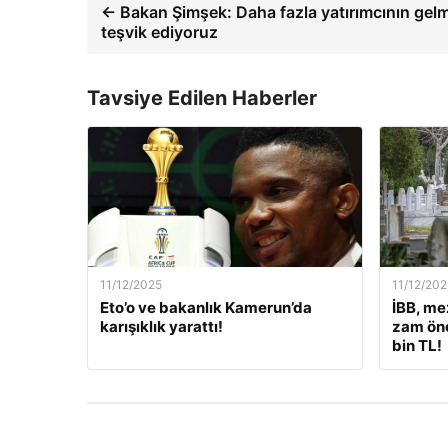
← Bakan Şimşek: Daha fazla yatırımcının gelm
teşvik ediyoruz
Tavsiye Edilen Haberler
11/12/2025
11/12/202
Eto’o ve bakanlık Kamerun’da
İBB, me
karışıklık yarattı!
zam öne
bin TL!