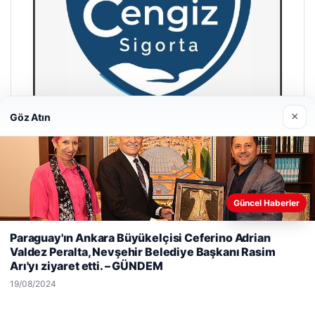
×
Göz Atın
Hastaş Beton
26/05/2026
Güncel Haberler
Web sitemizi nasıl kullandığınızı daha iyi anlayabilmek,
Paraguay'ın Ankara Büyükelçisi Ceferino Adrian
deneyiminizi kişiselleştirmek ve geliştirmek amacıyla çerezler
Valdez Peralta, Nevşehir Belediye Başkanı Rasim
kullanıyoruz.
Çerez Politikamız
Arı'yı ​​ziyaret etti. – GÜNDEM
Reddet
Kabul Et
19/08/2024
© 2026 Habersel – Güncel Haberler