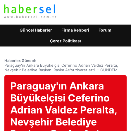
Güncel Haberler
Firma Rehberi
Forum
Çerez Politikası
Haberler
›
Güncel
›
Paraguay'ın Ankara Büyükelçisi Ceferino Adrian Valdez Peralta,
Nevşehir Belediye Başkanı Rasim Arı'yı ​​ziyaret etti. – GÜNDEM
Paraguay'ın Ankara
Büyükelçisi Ceferino
Adrian Valdez Peralta,
Nevşehir Belediye