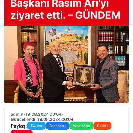
Başkanı Rasim Arı'yı ​​
ziyaret etti. – GÜNDEM
admin
•
19.08.2024 00:04
•
Güncellendi: 19.08.2024 00:04
Paylaş:
Twitter
Facebook
WhatsApp
Reddit