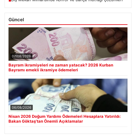
■
Güncel
07/08/2026
Bayram ikramiyeleri ne zaman yatacak? 2026 Kurban
Bayramı emekli ikramiye ödemeleri
06/08/2026
Nisan 2026 Doğum Yardımı Ödemeleri Hesaplara Yatırıldı:
Bakan Göktaş’tan Önemli Açıklamalar