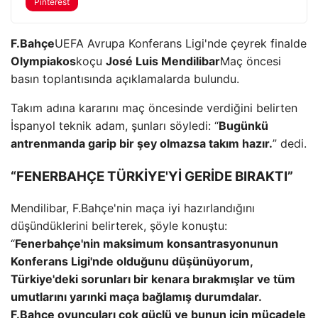
Pinterest
F.Bahçe
UEFA Avrupa Konferans Ligi'nde çeyrek finalde
Olympiakos
koçu
José Luis Mendilibar
Maç öncesi
basın toplantısında açıklamalarda bulundu.
Takım adına kararını maç öncesinde verdiğini belirten
İspanyol teknik adam, şunları söyledi: “
Bugünkü
antrenmanda garip bir şey olmazsa takım hazır.
” dedi.
“FENERBAHÇE TÜRKİYE'Yİ GERİDE BIRAKTI”
Mendilibar, F.Bahçe'nin maça iyi hazırlandığını
düşündüklerini belirterek, şöyle konuştu:
“
Fenerbahçe'nin maksimum konsantrasyonunun
Konferans Ligi'nde olduğunu düşünüyorum,
Türkiye'deki sorunları bir kenara bırakmışlar ve tüm
umutlarını yarınki maça bağlamış durumdalar.
F.Bahçe oyuncuları çok güçlü ve bunun için mücadele