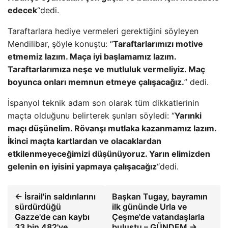
edecek
“dedi.
Taraftarlara hediye vermeleri gerektiğini söyleyen
Mendilibar, şöyle konuştu: “
Taraftarlarımızı motive
etmemiz lazım. Maça iyi başlamamız lazım.
Taraftarlarımıza neşe ve mutluluk vermeliyiz. Maç
boyunca onları memnun etmeye çalışacağız.
” dedi.
İspanyol teknik adam son olarak tüm dikkatlerinin
maçta olduğunu belirterek şunları söyledi: “
Yarınki
maçı düşünelim. Rövanşı mutlaka kazanmamız lazım.
İkinci maçta kartlardan ve olacaklardan
etkilenmeyeceğimizi düşünüyoruz. Yarın elimizden
gelenin en iyisini yapmaya çalışacağız
“dedi.
← İsrail'in saldırılarını
Başkan Tugay, bayramın
sürdürdüğü
ilk gününde Urla ve
Gazze'de can kaybı
Çeşme'de vatandaşlarla
33 bin 482'ye
buluştu – GÜNDEM →