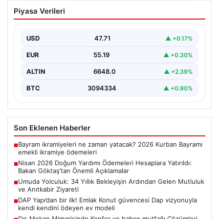
Nisan 2026 Doğum Yardımı Ödemeleri
Piyasa Verileri
Hesaplara Yatırıldı: Bakan Göktaş’tan
Önemli Açıklamalar
USD
47.71
▲ +0.17%
Nisan ayı doğum yardımı ödemeleri, ihtiyaç sahibi aileler
tarafından büyük bir ilgiyle takip edilmeye…
EUR
55.19
▲ +0.30%
ALTIN
6648.0
▲ +2.39%
BTC
3094334
▲ +0.90%
Son Eklenen Haberler
Bayram ikramiyeleri ne zaman yatacak? 2026 Kurban Bayramı
■
emekli ikramiye ödemeleri
Nisan 2026 Doğum Yardımı Ödemeleri Hesaplara Yatırıldı:
■
Bakan Göktaş’tan Önemli Açıklamalar
Umuda Yolculuk: 34 Yıllık Bekleyişin Ardından Gelen Mutluluk
■
ve Anıtkabir Ziyareti
DAP Yapı’dan bir ilk! Emlak Konut güvencesi Dap vizyonuyla
■
kendi kendini ödeyen ev modeli
Dış Mekan Mimarisinde Konfor ve bahçe mutfağı Çözümleri