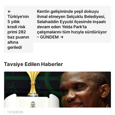
←
Kentin gelişiminde yeşil dokuyu
Türkiye'nin
ihmal etmeyen Selçuklu Belediyesi,
5 yıllık
Selahaddin Eyyubi ilçesinde inşaatı
kredi risk
devam eden Yelda Park'ta
primi 282
çalışmalarını tüm hızıyla sürdürüyor
baz puanın
– GÜNDEM →
altına
geriledi
Tavsiye Edilen Haberler
11/12/2025