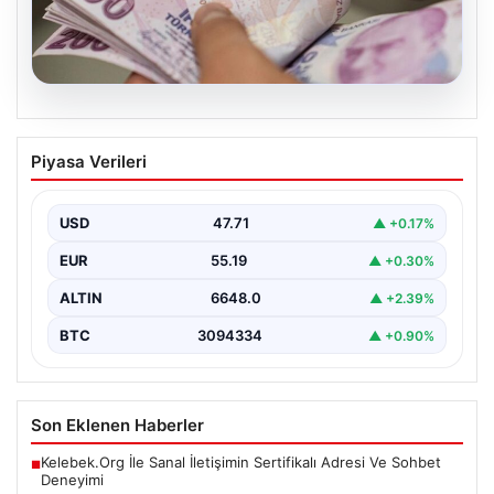
07.08.2026
Bayram ikramiyeleri ne zaman yatacak?
Piyasa Verileri
2026 Kurban Bayramı emekli ikramiye
ödemeleri
USD
47.71
▲ +0.17%
EUR
55.19
▲ +0.30%
ALTIN
6648.0
▲ +2.39%
BTC
3094334
▲ +0.90%
Son Eklenen Haberler
Kelebek.Org İle Sanal İletişimin Sertifikalı Adresi Ve Sohbet
■
Deneyimi