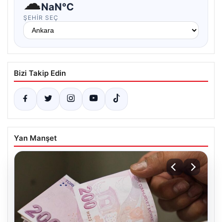
☁
NaN°C
ŞEHIR SEÇ
Bizi Takip Edin
Yan Manşet