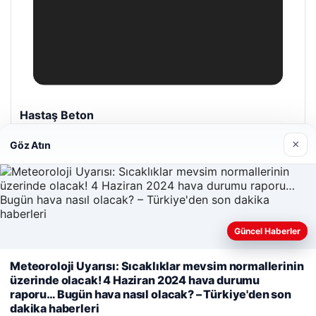
Hastaş Beton
26/05/2026
×
Göz Atın
Güncel Haberler
© 2026 Habersel – Güncel Haberler
Meteoroloji Uyarısı: Sıcaklıklar mevsim normallerinin
Web sitemizi nasıl kullandığınızı daha iyi anlayabilmek,
Yeminli Tercüme Bürosu
|
Malta Dil Okulu
|
üzerinde olacak! 4 Haziran 2024 hava durumu
lemagrup.com.tr
deneyiminizi kişiselleştirmek ve geliştirmek amacıyla çerezler
raporu… Bugün hava nasıl olacak? – Türkiye'den son
o
rdhub
üperbahis
üperbahis
kullanıyoruz.
Çerez Politikamız
dakika haberleri