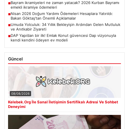
Bayram ikramiyeleri ne zaman yatacak? 2026 Kurban Bayramı
■
emekli ikramiye ödemeleri
Nisan 2026 Doğum Yardımı Ödemeleri Hesaplara Yatırıldı:
■
Bakan Göktaş’tan Önemli Açıklamalar
Umuda Yolculuk: 34 Yıllık Bekleyişin Ardından Gelen Mutluluk
■
ve Anıtkabir Ziyareti
DAP Yapı’dan bir ilk! Emlak Konut güvencesi Dap vizyonuyla
■
kendi kendini ödeyen ev modeli
Güncel
08/08/2026
Kelebek.Org İle Sanal İletişimin Sertifikalı Adresi Ve Sohbet
Deneyimi