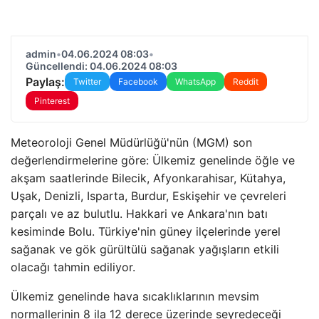
admin
•
04.06.2024 08:03
•
Güncellendi: 04.06.2024 08:03
Paylaş:
Twitter
Facebook
WhatsApp
Reddit
Pinterest
Meteoroloji Genel Müdürlüğü'nün (MGM) son
değerlendirmelerine göre: Ülkemiz genelinde öğle ve
akşam saatlerinde Bilecik, Afyonkarahisar, Kütahya,
Uşak, Denizli, Isparta, Burdur, Eskişehir ve çevreleri
parçalı ve az bulutlu. Hakkari ve Ankara'nın batı
kesiminde Bolu. Türkiye'nin güney ilçelerinde yerel
sağanak ve gök gürültülü sağanak yağışların etkili
olacağı tahmin ediliyor.
Ülkemiz genelinde hava sıcaklıklarının mevsim
normallerinin 8 ila 12 derece üzerinde seyredeceği