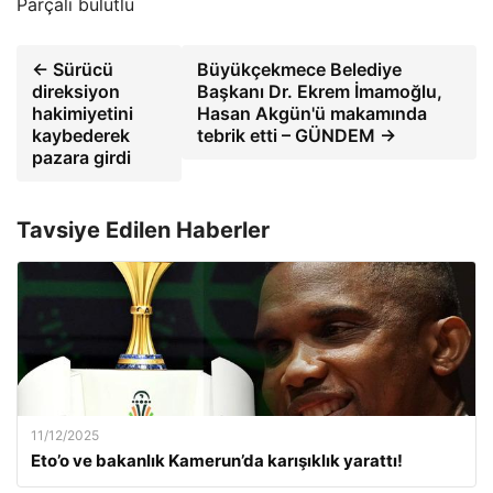
Parçalı bulutlu
← Sürücü
Büyükçekmece Belediye
direksiyon
Başkanı Dr. Ekrem İmamoğlu,
hakimiyetini
Hasan Akgün'ü makamında
kaybederek
tebrik etti – GÜNDEM →
pazara girdi
Tavsiye Edilen Haberler
11/12/2025
Eto’o ve bakanlık Kamerun’da karışıklık yarattı!