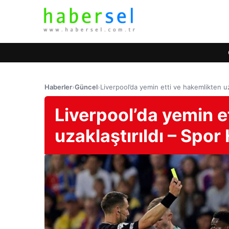
Haberler
›
Güncel
›
Liverpool’da yemin etti ve hakemlikten uz
Liverpool’da yemin e
uzaklaştırıldı – Spor