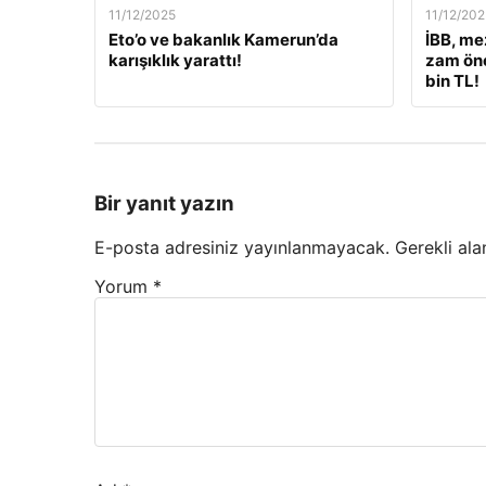
11/12/2025
11/12/202
Eto’o ve bakanlık Kamerun’da
İBB, me
karışıklık yarattı!
zam öne
bin TL!
Bir yanıt yazın
E-posta adresiniz yayınlanmayacak.
Gerekli ala
Yorum
*