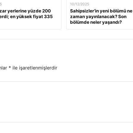
5
10/12/2025
zar yerlerine yüzde 200
Sahipsizler’in yeni bölümü ne
rdi; en yüksek fiyat 335
zaman yayınlanacak? Son
bölümde neler yaşandı?
nlar
*
ile işaretlenmişlerdir