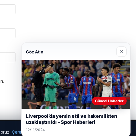
×
Göz Atın
n.
Güncel Haberler
Liverpool’da yemin etti ve hakemlikten
uzaklaştırıldı – Spor Haberleri
12/11/2024
ıyoruz.
Çerez Politikamız
Reddet
Kabul Et