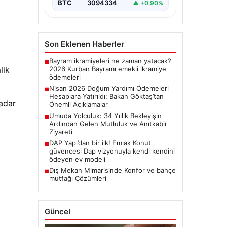
Zeynep Yıldırım çifti, evlat sahibi
ALTIN
6648.0
▲ +2.39%
olma hayalini 34 yıl boyunca…
BTC
3094334
▲ +0.90%
Son Eklenen Haberler
lik
Bayram ikramiyeleri ne zaman yatacak?
■
2026 Kurban Bayramı emekli ikramiye
ödemeleri
adar
Nisan 2026 Doğum Yardımı Ödemeleri
■
Hesaplara Yatırıldı: Bakan Göktaş’tan
Önemli Açıklamalar
Umuda Yolculuk: 34 Yıllık Bekleyişin
■
Ardından Gelen Mutluluk ve Anıtkabir
Ziyareti
DAP Yapı’dan bir ilk! Emlak Konut
■
güvencesi Dap vizyonuyla kendi kendini
ödeyen ev modeli
Dış Mekan Mimarisinde Konfor ve bahçe
■
mutfağı Çözümleri