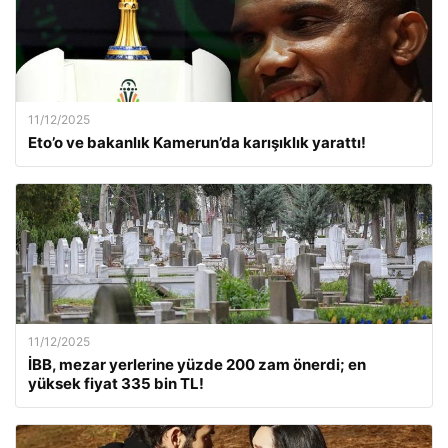
11/12/2025
Eto’o ve bakanlık Kamerun’da karışıklık yarattı!
11/12/2025
İBB, mezar yerlerine yüzde 200 zam önerdi; en
yüksek fiyat 335 bin TL!