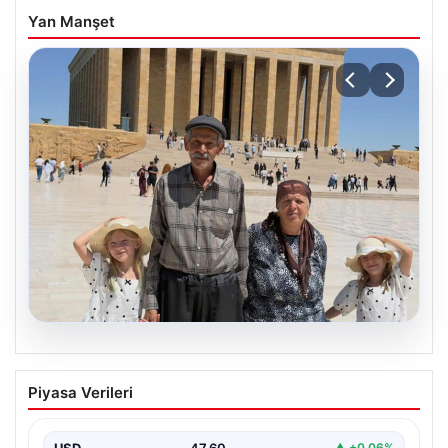
Yan Manşet
05.08.2026
Umuda Yolculuk: 34 Yıllık Bekleyişin
Piyasa Verileri
Ardından Gelen Mutluluk ve Anıtkabir
Ziyareti
USD
47.60
▲ +0.06%