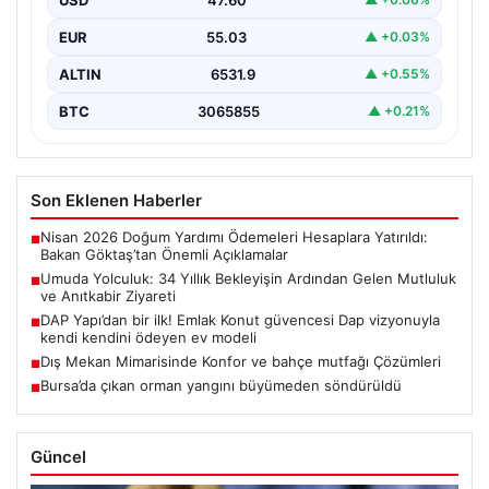
Adıyaman’da yaşayan Abuzer ve Zeynep Yıldırım çifti,
evlat sahibi olma hayalini 34 yıl boyunca…
EUR
55.03
▲ +0.03%
ALTIN
6531.9
▲ +0.55%
BTC
3065855
▲ +0.21%
Son Eklenen Haberler
Nisan 2026 Doğum Yardımı Ödemeleri Hesaplara Yatırıldı:
■
Bakan Göktaş’tan Önemli Açıklamalar
Umuda Yolculuk: 34 Yıllık Bekleyişin Ardından Gelen Mutluluk
■
ve Anıtkabir Ziyareti
DAP Yapı’dan bir ilk! Emlak Konut güvencesi Dap vizyonuyla
■
kendi kendini ödeyen ev modeli
Dış Mekan Mimarisinde Konfor ve bahçe mutfağı Çözümleri
■
Bursa’da çıkan orman yangını büyümeden söndürüldü
■
Güncel