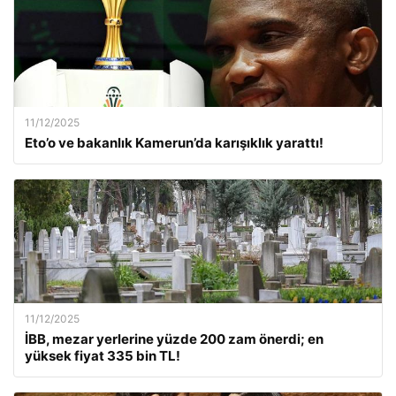
11/12/2025
Eto’o ve bakanlık Kamerun’da karışıklık yarattı!
11/12/2025
İBB, mezar yerlerine yüzde 200 zam önerdi; en
yüksek fiyat 335 bin TL!