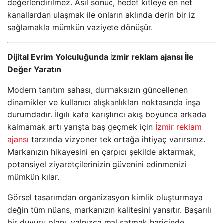
değerlendirilmez. Asıl sonuç, hedef kitleye en net
kanallardan ulaşmak ile onların aklında derin bir iz
sağlamakla mümkün vaziyete dönüşür.
Dijital Evrim Yolculuğunda İzmir reklam ajansı İle
Değer Yaratın
Modern tanıtım sahası, durmaksızın güncellenen
dinamikler ve kullanıcı alışkanlıkları noktasında inşa
durumdadır. İlgili kafa karıştırıcı akış boyunca arkada
kalmamak artı yarışta baş geçmek için
İzmir reklam
ajansı
tarzında vizyoner tek ortağa ihtiyaç varırsınız.
Markanızın hikayesini en çarpıcı şekilde aktarmak,
potansiyel ziyaretçilerinizin güvenini edinmenizi
mümkün kılar.
Görsel tasarımdan organizasyon kimlik oluşturmaya
değin tüm nüans, markanızın kalitesini yansıtır. Başarılı
bir duyuru planı, yalnızca mal satmak haricinde,