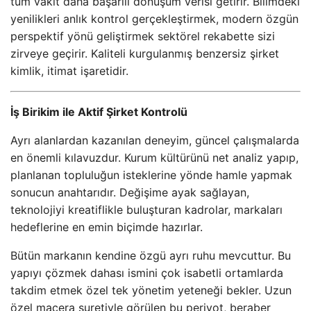
tüm vakit daha başarılı dönüşüm verisi getirir. Bilimdeki
yenilikleri anlık kontrol gerçekleştirmek, modern özgün
perspektif yönü geliştirmek sektörel rekabette sizi
zirveye geçirir. Kaliteli kurgulanmış benzersiz şirket
kimlik, itimat işaretidir.
İş Birikim ile Aktif Şirket Kontrolü
Ayrı alanlardan kazanılan deneyim, güncel çalışmalarda
en önemli kılavuzdur. Kurum kültürünü net analiz yapıp,
planlanan topluluğun isteklerine yönde hamle yapmak
sonucun anahtarıdır. Değişime ayak sağlayan,
teknolojiyi kreatiflikle buluşturan kadrolar, markaları
hedeflerine en emin biçimde hazırlar.
Bütün markanın kendine özgü ayrı ruhu mevcuttur. Bu
yapıyı çözmek dahası ismini çok isabetli ortamlarda
takdim etmek özel tek yönetim yeteneği bekler. Uzun
özel macera suretiyle görülen bu periyot, beraber