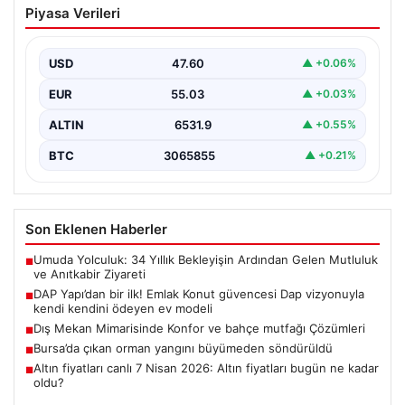
Piyasa Verileri
güvencesi Dap vizyonuyla kendi
kendini ödeyen ev modeli
USD
47.60
▲ +0.06%
EUR
55.03
▲ +0.03%
ALTIN
6531.9
▲ +0.55%
BTC
3065855
▲ +0.21%
Son Eklenen Haberler
Umuda Yolculuk: 34 Yıllık Bekleyişin Ardından Gelen Mutluluk
■
ve Anıtkabir Ziyareti
DAP Yapı’dan bir ilk! Emlak Konut güvencesi Dap vizyonuyla
■
kendi kendini ödeyen ev modeli
Dış Mekan Mimarisinde Konfor ve bahçe mutfağı Çözümleri
■
Bursa’da çıkan orman yangını büyümeden söndürüldü
■
Altın fiyatları canlı 7 Nisan 2026: Altın fiyatları bugün ne kadar
■
oldu?