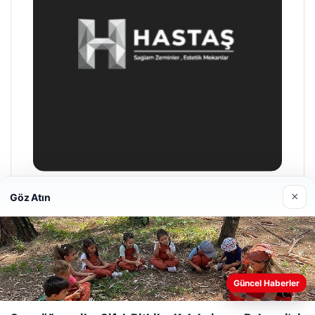
×
Göz Atın
Hastaş Beton
26/05/2026
Güncel Haberler
Web sitemizi nasıl kullandığınızı daha iyi anlayabilmek,
deneyiminizi kişiselleştirmek ve geliştirmek amacıyla çerezler