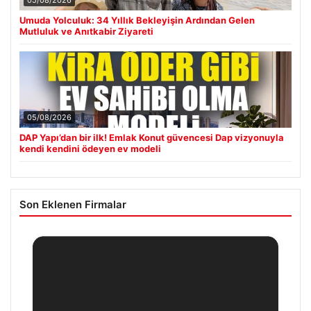
05/08/2026
Umuda Yolculuk: 34 Yıllık Bekleyişin Ardından Gelen
Mutluluk ve Anıtkabir Ziyareti
05/08/2026
DAP Yapı’dan bir ilk! Emlak Konut güvencesi Dap vizyonuyla
kendi kendini ödeyen ev modeli
Son Eklenen Firmalar