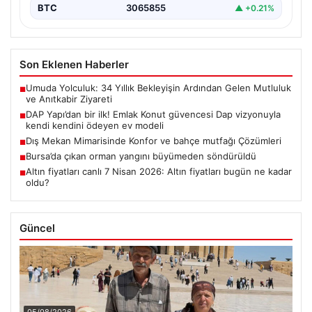
BTC
3065855
▲ +0.21%
Son Eklenen Haberler
Umuda Yolculuk: 34 Yıllık Bekleyişin Ardından Gelen Mutluluk
■
ve Anıtkabir Ziyareti
DAP Yapı’dan bir ilk! Emlak Konut güvencesi Dap vizyonuyla
■
kendi kendini ödeyen ev modeli
Dış Mekan Mimarisinde Konfor ve bahçe mutfağı Çözümleri
■
Bursa’da çıkan orman yangını büyümeden söndürüldü
■
Altın fiyatları canlı 7 Nisan 2026: Altın fiyatları bugün ne kadar
■
oldu?
Güncel