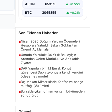
olma hayalini 34 yıl boyunca…
ALTIN
6531.9
▲ +0.55%
BTC
3065855
▲ +0.21%
Son Eklenen Haberler
Nisan 2026 Doğum Yardımı Ödemeleri
■
Hesaplara Yatırıldı: Bakan Göktaş’tan
Önemli Açıklamalar
Umuda Yolculuk: 34 Yıllık Bekleyişin
■
Ardından Gelen Mutluluk ve Anıtkabir
Ziyareti
DAP Yapı’dan bir ilk! Emlak Konut
■
güvencesi Dap vizyonuyla kendi kendini
ödeyen ev modeli
Dış Mekan Mimarisinde Konfor ve bahçe
■
mutfağı Çözümleri
Bursa’da çıkan orman yangını büyümeden
■
söndürüldü
Güncel