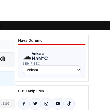
ı
Hava Durumu
☁
Ankara
dı
NaN°C
ŞEHIR SEÇ
Bizi Takip Edin
#28951