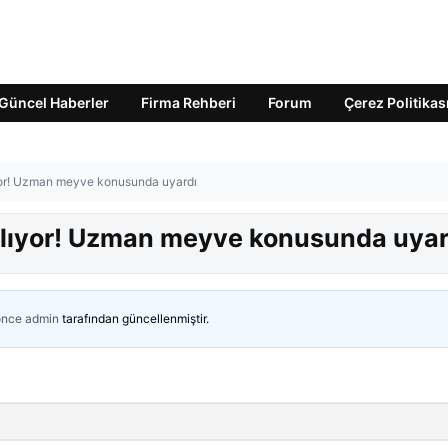
Güncel Haberler
Firma Rehberi
Forum
Çerez Politikas
ıyor! Uzman meyve konusunda uyardı
 alıyor! Uzman meyve konusunda uyar
önce
admin
tarafından güncellenmiştir.