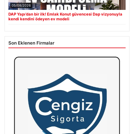
05/08/2026
DAP Yapı’dan bir ilk! Emlak Konut güvencesi Dap vizyonuyla
kendi kendini ödeyen ev modeli
Son Eklenen Firmalar