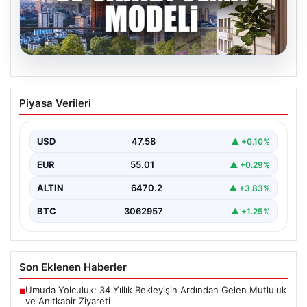
05.08.2026
DAP Yapı’dan bir ilk! Emlak Konut
Piyasa Verileri
güvencesi Dap vizyonuyla kendi
kendini ödeyen ev modeli
USD
47.58
▲ +0.10%
EUR
55.01
▲ +0.29%
ALTIN
6470.2
▲ +3.83%
BTC
3062957
▲ +1.25%
Son Eklenen Haberler
Umuda Yolculuk: 34 Yıllık Bekleyişin Ardından Gelen Mutluluk
■
ve Anıtkabir Ziyareti