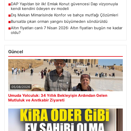
DAP Yapı’dan bir ilk! Emlak Konut güvencesi Dap vizyonuyla
■
kendi kendini ödeyen ev modeli
Dış Mekan Mimarisinde Konfor ve bahçe mutfağı Çözümleri
■
Bursa’da çıkan orman yangını büyümeden söndürüldü
■
Altın fiyatları canlı 7 Nisan 2026: Altın fiyatları bugün ne kadar
■
oldu?
Güncel
05/08/2026
Umuda Yolculuk: 34 Yıllık Bekleyişin Ardından Gelen
Mutluluk ve Anıtkabir Ziyareti