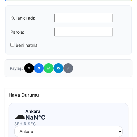
Kullanıcı adı:
Parola:
Beni hatırla
Paylaş:
Hava Durumu
☁
Ankara
NaN°C
ŞEHIR SEÇ