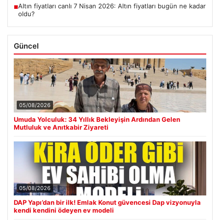
Altın fiyatları canlı 7 Nisan 2026: Altın fiyatları bugün ne kadar
■
oldu?
Güncel
05/08/2026
Umuda Yolculuk: 34 Yıllık Bekleyişin Ardından Gelen
Mutluluk ve Anıtkabir Ziyareti
05/08/2026
DAP Yapı’dan bir ilk! Emlak Konut güvencesi Dap vizyonuyla
kendi kendini ödeyen ev modeli