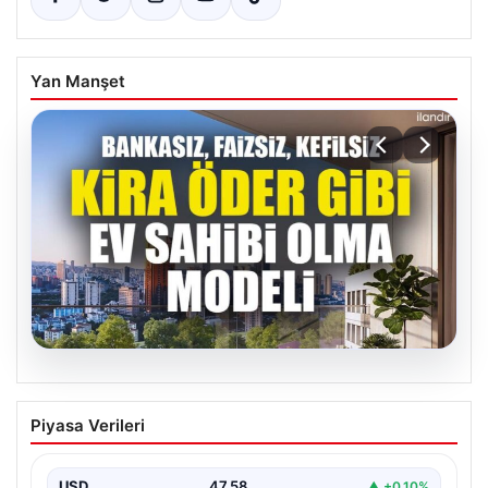
Yan Manşet
05.08.2026
DAP Yapı’dan bir ilk! Emlak Konut
Piyasa Verileri
güvencesi Dap vizyonuyla kendi
kendini ödeyen ev modeli
USD
47.58
▲ +0.10%