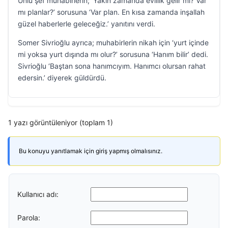
Ünlü şef muhabirlerin; ‘Yakın zamanda evlilik gelir mi? Var
mı planlar?’ sorusuna ‘Var plan. En kısa zamanda inşallah
güzel haberlerle geleceğiz.’ yanıtını verdi.
Somer Sivrioğlu ayrıca; muhabirlerin nikah için ‘yurt içinde
mi yoksa yurt dışında mı olur?’ sorusuna ‘Hanım bilir’ dedi.
Sivrioğlu ‘Baştan sona hanımcıyım. Hanımcı olursan rahat
edersin.’ diyerek güldürdü.
1 yazı görüntüleniyor (toplam 1)
Bu konuyu yanıtlamak için giriş yapmış olmalısınız.
Kullanıcı adı:
Parola: