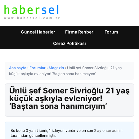
Güncel Haberler
Firma Rehberi
Forum
Çerez Politikası
Ana sayfa
›
Forumlar
›
Magazin
›
Ünlü şef Somer Sivrioğlu 21 yaş
küçük aşkıyla evleniyor! ‘Baştan sona hanımcıyım’
Ünlü şef Somer Sivrioğlu 21 yaş
küçük aşkıyla evleniyor!
‘Baştan sona hanımcıyım’
Bu konu 0 yanıt içerir, 1 izleyen vardır ve en son
2 ay önce
admin
tarafından güncellenmiştir.