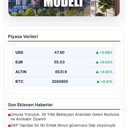
05.08.2026
DAP Yapı’dan bir ilk! Emlak Konut
Piyasa Verileri
güvencesi Dap vizyonuyla kendi
kendini ödeyen ev modeli
USD
47.60
▲ +0.06%
EUR
55.03
▲ +0.03%
ALTIN
6531.9
▲ +0.55%
BTC
3065855
▲ +0.21%
Son Eklenen Haberler
Umuda Yolculuk: 34 Yıllık Bekleyişin Ardından Gelen Mutluluk
■
ve Anıtkabir Ziyareti
DAP Yapı’dan bir ilk! Emlak Konut güvencesi Dap vizyonuyla
■