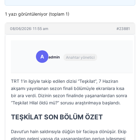
1 yazı görüntüleniyor (toplam 1)
08/06/2026: 11:55 am
#23881
A
admin
Anahtar yönetici
TRT 1’in ilgiyle takip edilen dizisi “Teşkilat”, 7 Haziran
akşamı yayınlanan sezon finali bölümüyle ekranlara kısa
bir ara verdi. Dizinin sezon finalinde yaşananlardan sonra
“Teşkilat Hilal öldü mü?” sorusu araştırılmaya başlandı.
TEŞKİLAT SON BÖLÜM ÖZET
Davut’un hain saldırısıyla düğün bir faciaya dönüşür. Ekip
elinden geleni yapsa da yaşananlardan geriye iyileşmesi