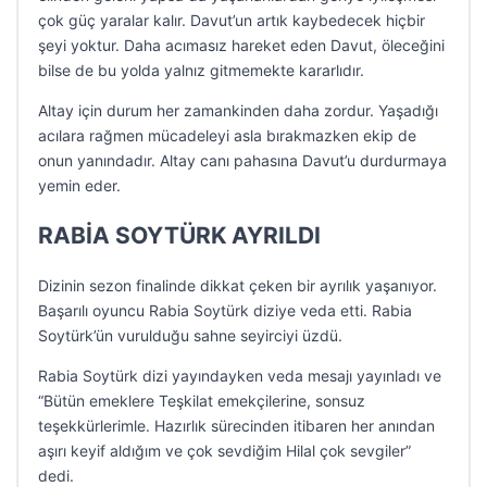
çok güç yaralar kalır. Davut’un artık kaybedecek hiçbir
şeyi yoktur. Daha acımasız hareket eden Davut, öleceğini
bilse de bu yolda yalnız gitmemekte kararlıdır.
Altay için durum her zamankinden daha zordur. Yaşadığı
acılara rağmen mücadeleyi asla bırakmazken ekip de
onun yanındadır. Altay canı pahasına Davut’u durdurmaya
yemin eder.
RABİA SOYTÜRK AYRILDI
Dizinin sezon finalinde dikkat çeken bir ayrılık yaşanıyor.
Başarılı oyuncu Rabia Soytürk diziye veda etti. Rabia
Soytürk’ün vurulduğu sahne seyirciyi üzdü.
Rabia Soytürk dizi yayındayken veda mesajı yayınladı ve
“Bütün emeklere Teşkilat emekçilerine, sonsuz
teşekkürlerimle. Hazırlık sürecinden itibaren her anından
aşırı keyif aldığım ve çok sevdiğim Hilal çok sevgiler”
dedi.