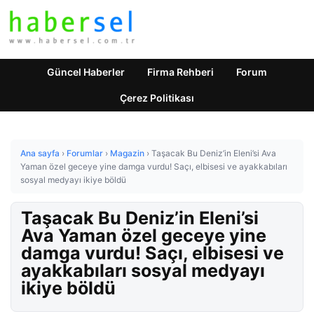
Güncel Haberler
Firma Rehberi
Forum
Çerez Politikası
Ana sayfa
›
Forumlar
›
Magazin
›
Taşacak Bu Deniz’in Eleni’si Ava
Yaman özel geceye yine damga vurdu! Saçı, elbisesi ve ayakkabıları
sosyal medyayı ikiye böldü
Taşacak Bu Deniz’in Eleni’si
Ava Yaman özel geceye yine
damga vurdu! Saçı, elbisesi ve
ayakkabıları sosyal medyayı
ikiye böldü