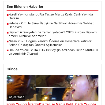
Son Eklenen Haberler
Koreli Yayıncı İstanbul’da Tacize Maruz Kaldı: Canlı Yayında
■
Gerilim
Kelebek.Org İle Sanal İletişimin Sertifikalı Adresi Ve Sohbet
■
Deneyimi
Bayram ikramiyeleri ne zaman yatacak? 2026 Kurban Bayramı
■
emekli ikramiye ödemeleri
Nisan 2026 Doğum Yardımı Ödemeleri Hesaplara Yatırıldı:
■
Bakan Göktaş’tan Önemli Açıklamalar
Umuda Yolculuk: 34 Yıllık Bekleyişin Ardından Gelen Mutluluk
■
ve Anıtkabir Ziyareti
Güncel
08/08/2026
Koreli Yayıncı İstanbul’da Tacize Maruz Kaldı: Canlı Yayında