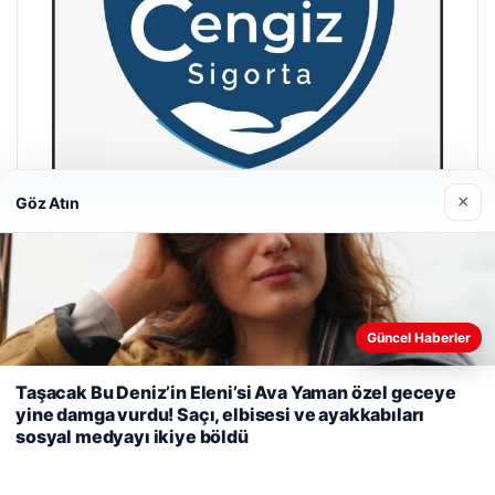
×
Göz Atın
Hastaş Beton
26/05/2026
Güncel Haberler
Web sitemizi nasıl kullandığınızı daha iyi anlayabilmek,
deneyiminizi kişiselleştirmek ve geliştirmek amacıyla çerezler
Taşacak Bu Deniz’in Eleni’si Ava Yaman özel geceye
kullanıyoruz.
Çerez Politikamız
yine damga vurdu! Saçı, elbisesi ve ayakkabıları
sosyal medyayı ikiye böldü
Reddet
Kabul Et
© 2026 Habersel – Güncel Haberler