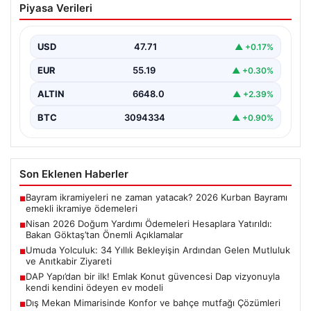
Piyasa Verileri
Hesaplara Yatırıldı: Bakan Göktaş’tan
Önemli Açıklamalar
USD
47.71
▲ +0.17%
Nisan ayı doğum yardımı ödemeleri, ihtiyaç sahibi aileler
tarafından büyük bir ilgiyle takip edilmeye…
EUR
55.19
▲ +0.30%
ALTIN
6648.0
▲ +2.39%
BTC
3094334
▲ +0.90%
Son Eklenen Haberler
Bayram ikramiyeleri ne zaman yatacak? 2026 Kurban Bayramı
■
emekli ikramiye ödemeleri
Nisan 2026 Doğum Yardımı Ödemeleri Hesaplara Yatırıldı:
■
Bakan Göktaş’tan Önemli Açıklamalar
Umuda Yolculuk: 34 Yıllık Bekleyişin Ardından Gelen Mutluluk
■
ve Anıtkabir Ziyareti
DAP Yapı’dan bir ilk! Emlak Konut güvencesi Dap vizyonuyla
■
kendi kendini ödeyen ev modeli
Dış Mekan Mimarisinde Konfor ve bahçe mutfağı Çözümleri
■