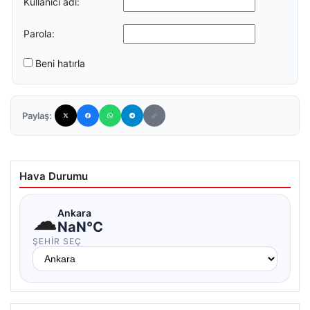
Kullanıcı adı:
Parola:
Beni hatırla
Paylaş:
Hava Durumu
☁
Ankara
NaN°C
ŞEHIR SEÇ