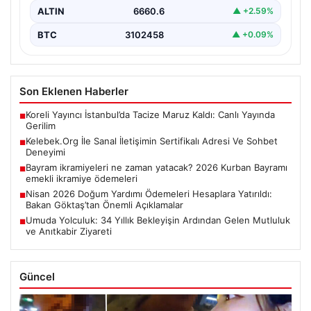
ALTIN
6660.6
▲ +2.59%
BTC
3102458
▲ +0.09%
Son Eklenen Haberler
Koreli Yayıncı İstanbul’da Tacize Maruz Kaldı: Canlı Yayında
■
Gerilim
Kelebek.Org İle Sanal İletişimin Sertifikalı Adresi Ve Sohbet
■
Deneyimi
Bayram ikramiyeleri ne zaman yatacak? 2026 Kurban Bayramı
■
emekli ikramiye ödemeleri
Nisan 2026 Doğum Yardımı Ödemeleri Hesaplara Yatırıldı:
■
Bakan Göktaş’tan Önemli Açıklamalar
Umuda Yolculuk: 34 Yıllık Bekleyişin Ardından Gelen Mutluluk
■
ve Anıtkabir Ziyareti
Güncel