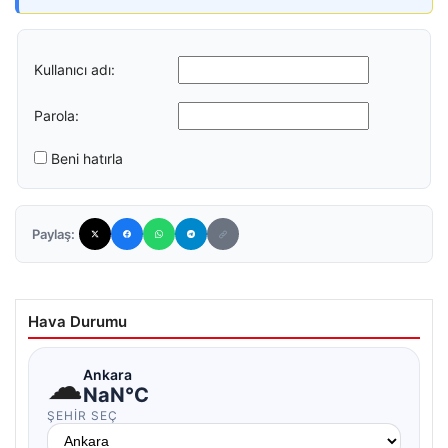
Kullanıcı adı:
Parola:
Beni hatırla
Paylaş:
Hava Durumu
☁
Ankara
NaN°C
ŞEHIR SEÇ