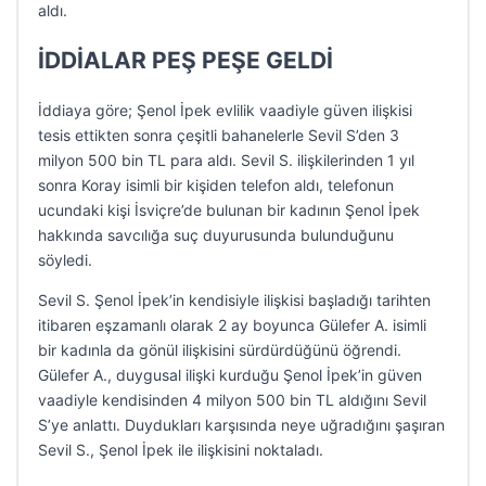
aldı.
İDDİALAR PEŞ PEŞE GELDİ
İddiaya göre; Şenol İpek evlilik vaadiyle güven ilişkisi
tesis ettikten sonra çeşitli bahanelerle Sevil S’den 3
milyon 500 bin TL para aldı. Sevil S. ilişkilerinden 1 yıl
sonra Koray isimli bir kişiden telefon aldı, telefonun
ucundaki kişi İsviçre’de bulunan bir kadının Şenol İpek
hakkında savcılığa suç duyurusunda bulunduğunu
söyledi.
Sevil S. Şenol İpek’in kendisiyle ilişkisi başladığı tarihten
itibaren eşzamanlı olarak 2 ay boyunca Gülefer A. isimli
bir kadınla da gönül ilişkisini sürdürdüğünü öğrendi.
Gülefer A., duygusal ilişki kurduğu Şenol İpek’in güven
vaadiyle kendisinden 4 milyon 500 bin TL aldığını Sevil
S’ye anlattı. Duydukları karşısında neye uğradığını şaşıran
Sevil S., Şenol İpek ile ilişkisini noktaladı.