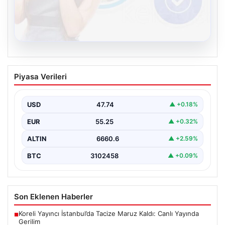
08.08.2026
Kelebek.Org İle Sanal İletişimin
Piyasa Verileri
Sertifikalı Adresi Ve Sohbet Deneyimi
İnternet ortamında bireylerin kaliteli bir şekilde bağlantı
sağlaması kritik bir önem taşımaktadır. Günümüzde
USD
47.74
▲ +0.18%
birçok…
EUR
55.25
▲ +0.32%
ALTIN
6660.6
▲ +2.59%
BTC
3102458
▲ +0.09%
Son Eklenen Haberler
Koreli Yayıncı İstanbul’da Tacize Maruz Kaldı: Canlı Yayında
■
Gerilim