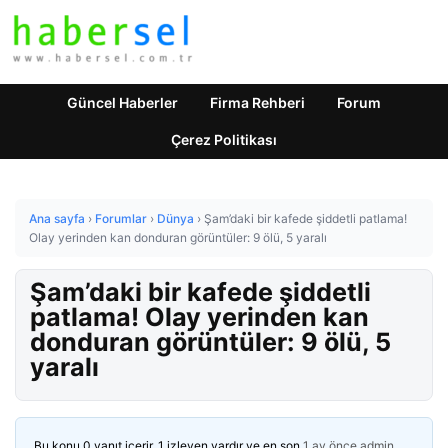
Güncel Haberler
Firma Rehberi
Forum
Çerez Politikası
Ana sayfa
›
Forumlar
›
Dünya
›
Şam’daki bir kafede şiddetli patlama!
Olay yerinden kan donduran görüntüler: 9 ölü, 5 yaralı
Şam’daki bir kafede şiddetli
patlama! Olay yerinden kan
donduran görüntüler: 9 ölü, 5
yaralı
Bu konu 0 yanıt içerir, 1 izleyen vardır ve en son
1 ay önce
admin