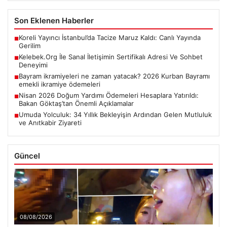
Son Eklenen Haberler
Koreli Yayıncı İstanbul’da Tacize Maruz Kaldı: Canlı Yayında
■
Gerilim
Kelebek.Org İle Sanal İletişimin Sertifikalı Adresi Ve Sohbet
■
Deneyimi
Bayram ikramiyeleri ne zaman yatacak? 2026 Kurban Bayramı
■
emekli ikramiye ödemeleri
Nisan 2026 Doğum Yardımı Ödemeleri Hesaplara Yatırıldı:
■
Bakan Göktaş’tan Önemli Açıklamalar
Umuda Yolculuk: 34 Yıllık Bekleyişin Ardından Gelen Mutluluk
■
ve Anıtkabir Ziyareti
Güncel
08/08/2026