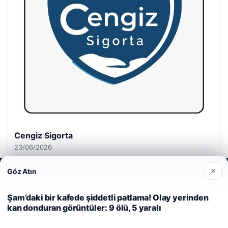
Cengiz Sigorta
23/06/2026
×
Göz Atın
Web sitemizi nasıl kullandığınızı daha iyi anlayabilmek,
deneyiminizi kişiselleştirmek ve geliştirmek amacıyla çerezler
kullanıyoruz.
Çerez Politikamız
Şam’daki bir kafede şiddetli patlama! Olay yerinden
kan donduran görüntüler: 9 ölü, 5 yaralı
Reddet
Kabul Et
© 2026 Habersel – Güncel Haberler