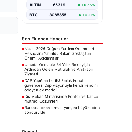
olma hayalini 34 yıl boyunca…
ALTIN
6531.9
▲ +0.55%
BTC
3065855
▲ +0.21%
Son Eklenen Haberler
Nisan 2026 Doğum Yardımı Ödemeleri
■
Hesaplara Yatırıldı: Bakan Göktaş’tan
Önemli Açıklamalar
Umuda Yolculuk: 34 Yıllık Bekleyişin
■
Ardından Gelen Mutluluk ve Anıtkabir
Ziyareti
DAP Yapı’dan bir ilk! Emlak Konut
■
güvencesi Dap vizyonuyla kendi kendini
ödeyen ev modeli
Dış Mekan Mimarisinde Konfor ve bahçe
■
mutfağı Çözümleri
Bursa’da çıkan orman yangını büyümeden
■
söndürüldü
Güncel