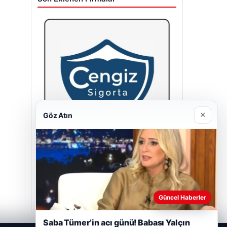
×
Göz Atın
Cengiz Sigorta
23/06/2026
Güncel Haberler
Saba Tümer’in acı günü! Babası Yalçın