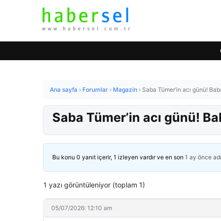
Ana sayfa
›
Forumlar
›
Magazin
›
Saba Tümer’in acı günü! Baba
Saba Tümer’in acı günü! Bab
Bu konu 0 yanıt içerir, 1 izleyen vardır ve en son
1 ay önce
ad
1 yazı görüntüleniyor (toplam 1)
05/07/2026: 12:10 am