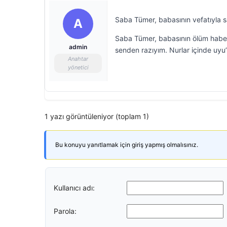
Saba Tümer, babasının vefatıyla sa
A
Saba Tümer, babasının ölüm haberi
admin
senden razıyım. Nurlar içinde uyu”
Anahtar
yönetici
1 yazı görüntüleniyor (toplam 1)
Bu konuyu yanıtlamak için giriş yapmış olmalısınız.
Kullanıcı adı:
Parola: