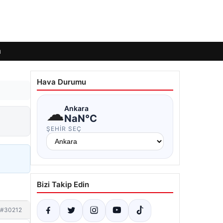
ı
Hava Durumu
☁
Ankara
NaN°C
ŞEHIR SEÇ
Bizi Takip Edin
#30212