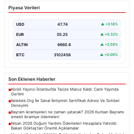
Kelebek.Org İle Sanal İletişimin
Piyasa Verileri
Sertifikalı Adresi Ve Sohbet Deneyimi
İnternet ortamında bireylerin kaliteli bir şekilde bağlantı
sağlaması kritik bir önem taşımaktadır. Günümüzde
USD
47.74
▲ +0.18%
birçok…
EUR
55.25
▲ +0.32%
ALTIN
6660.6
▲ +2.59%
BTC
3102458
▲ +0.09%
Son Eklenen Haberler
Koreli Yayıncı İstanbul’da Tacize Maruz Kaldı: Canlı Yayında
■
Gerilim
Kelebek.Org İle Sanal İletişimin Sertifikalı Adresi Ve Sohbet
■
Deneyimi
Bayram ikramiyeleri ne zaman yatacak? 2026 Kurban Bayramı
■
emekli ikramiye ödemeleri
Nisan 2026 Doğum Yardımı Ödemeleri Hesaplara Yatırıldı:
■
Bakan Göktaş’tan Önemli Açıklamalar