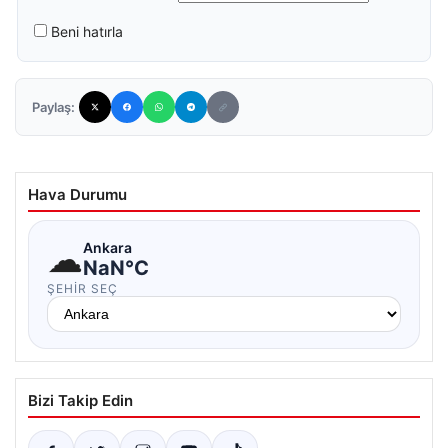
Beni hatırla
Paylaş:
Hava Durumu
☁
Ankara
NaN°C
ŞEHIR SEÇ
Bizi Takip Edin