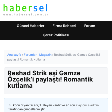
Güncel Haberler
Firma Rehberi
Forum
Çerez Politikası
Ana sayfa
›
Forumlar
›
Magazin
›
Reshad Strik eşi Gamze Özçelik’i
paylaştı! Romantik kutlama
Reshad Strik eşi Gamze
Özçelik’i paylaştı! Romantik
kutlama
Bu konu 0 yanıt içerir, 1 izleyen vardır ve en son
2 ay önce
admin
tarafından güncellenmiştir.