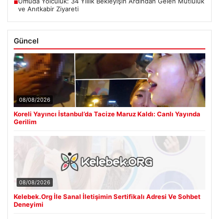
Umuda Yolculuk: 34 Yıllık Bekleyişin Ardından Gelen Mutluluk
■
ve Anıtkabir Ziyareti
Güncel
08/08/2026
Koreli Yayıncı İstanbul’da Tacize Maruz Kaldı: Canlı Yayında
Gerilim
08/08/2026
Kelebek.Org İle Sanal İletişimin Sertifikalı Adresi Ve Sohbet
Deneyimi