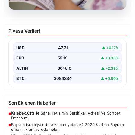
07.08.2026
Bayram ikramiyeleri ne zaman yatacak?
Piyasa Verileri
2026 Kurban Bayramı emekli ikramiye
ödemeleri
USD
47.71
▲ +0.17%
EUR
55.19
▲ +0.30%
ALTIN
6648.0
▲ +2.39%
BTC
3094334
▲ +0.90%
Son Eklenen Haberler
Kelebek.Org İle Sanal İletişimin Sertifikalı Adresi Ve Sohbet
■
Deneyimi
Bayram ikramiyeleri ne zaman yatacak? 2026 Kurban Bayramı
■
emekli ikramiye ödemeleri