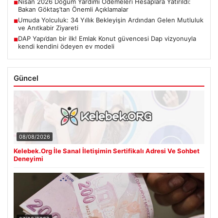
Nisan 2026 Doğum Yardımı Ödemeleri Hesaplara Yatırıldı:
■
Bakan Göktaş’tan Önemli Açıklamalar
Umuda Yolculuk: 34 Yıllık Bekleyişin Ardından Gelen Mutluluk
■
ve Anıtkabir Ziyareti
DAP Yapı’dan bir ilk! Emlak Konut güvencesi Dap vizyonuyla
■
kendi kendini ödeyen ev modeli
Güncel
08/08/2026
Kelebek.Org İle Sanal İletişimin Sertifikalı Adresi Ve Sohbet
Deneyimi