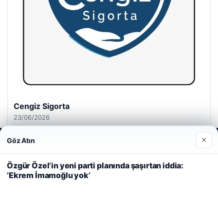
Cengiz Sigorta
23/06/2026
×
Göz Atın
Web sitemizi nasıl kullandığınızı daha iyi anlayabilmek,
deneyiminizi kişiselleştirmek ve geliştirmek amacıyla çerezler
kullanıyoruz.
Çerez Politikamız
Özgür Özel’in yeni parti planında şaşırtan iddia:
‘Ekrem İmamoğlu yok’
Reddet
Kabul Et
© 2026 Habersel – Güncel Haberler
i
Yeminli Tercüme Bürosu
|
Malta Dil Okulu
|