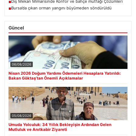
Dış Mekan Mimarisinde Konfor ve bahçe mutfağı Çözümleri
■
Bursa’da çıkan orman yangını büyümeden söndürüldü
■
Güncel
06/08/2026
Nisan 2026 Doğum Yardımı Ödemeleri Hesaplara Yatırıldı:
Bakan Göktaş’tan Önemli Açıklamalar
05/08/2026
Umuda Yolculuk: 34 Yıllık Bekleyişin Ardından Gelen
Mutluluk ve Anıtkabir Ziyareti