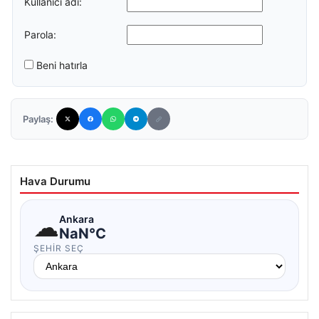
Kullanıcı adı:
Parola:
Beni hatırla
Paylaş:
Hava Durumu
☁
Ankara
NaN°C
ŞEHIR SEÇ