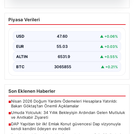
05.08.2026
Umuda Yolculuk: 34 Yıllık Bekleyişin
Piyasa Verileri
Ardından Gelen Mutluluk ve Anıtkabir
Ziyareti
USD
47.60
▲ +0.06%
Adıyaman’da yaşayan Abuzer ve Zeynep Yıldırım çifti,
evlat sahibi olma hayalini 34 yıl boyunca…
EUR
55.03
▲ +0.03%
ALTIN
6531.9
▲ +0.55%
BTC
3065855
▲ +0.21%
Son Eklenen Haberler
Nisan 2026 Doğum Yardımı Ödemeleri Hesaplara Yatırıldı:
■
Bakan Göktaş’tan Önemli Açıklamalar
Umuda Yolculuk: 34 Yıllık Bekleyişin Ardından Gelen Mutluluk
■
ve Anıtkabir Ziyareti
DAP Yapı’dan bir ilk! Emlak Konut güvencesi Dap vizyonuyla
■
kendi kendini ödeyen ev modeli