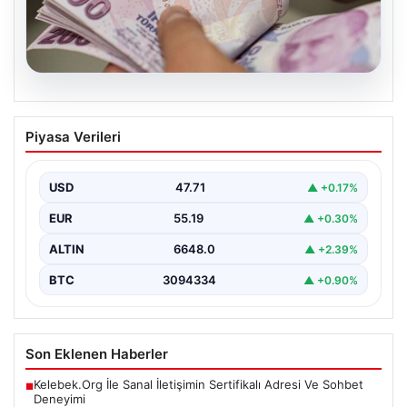
07.08.2026
Bayram ikramiyeleri ne zaman yatacak?
Piyasa Verileri
2026 Kurban Bayramı emekli ikramiye
ödemeleri
USD
47.71
▲ +0.17%
EUR
55.19
▲ +0.30%
ALTIN
6648.0
▲ +2.39%
BTC
3094334
▲ +0.90%
Son Eklenen Haberler
Kelebek.Org İle Sanal İletişimin Sertifikalı Adresi Ve Sohbet
■
Deneyimi