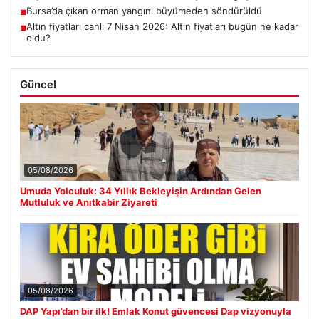
Bursa’da çıkan orman yangını büyümeden söndürüldü
■
Altın fiyatları canlı 7 Nisan 2026: Altın fiyatları bugün ne kadar
■
oldu?
Güncel
05/08/2026
Umuda Yolculuk: 34 Yıllık Bekleyişin Ardından Gelen
Mutluluk ve Anıtkabir Ziyareti
05/08/2026
DAP Yapı’dan bir ilk! Emlak Konut güvencesi Dap vizyonuyla