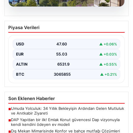
05.08.2026
DAP Yapı’dan bir ilk! Emlak Konut
Piyasa Verileri
güvencesi Dap vizyonuyla kendi
kendini ödeyen ev modeli
USD
47.60
▲ +0.06%
EUR
55.03
▲ +0.03%
ALTIN
6531.9
▲ +0.55%
BTC
3065855
▲ +0.21%
Son Eklenen Haberler
Umuda Yolculuk: 34 Yıllık Bekleyişin Ardından Gelen Mutluluk
■
ve Anıtkabir Ziyareti
DAP Yapı’dan bir ilk! Emlak Konut güvencesi Dap vizyonuyla
■
kendi kendini ödeyen ev modeli
Dış Mekan Mimarisinde Konfor ve bahçe mutfağı Çözümleri
■