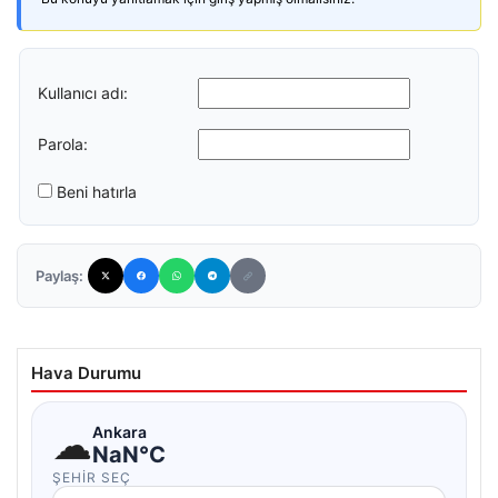
Kullanıcı adı:
Parola:
Beni hatırla
Paylaş:
Hava Durumu
☁
Ankara
NaN°C
ŞEHIR SEÇ