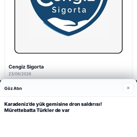
Cengiz Sigorta
23/06/2026
×
Göz Atın
Web sitemizi nasıl kullandığınızı daha iyi anlayabilmek,
deneyiminizi kişiselleştirmek ve geliştirmek amacıyla çerezler
kullanıyoruz.
Çerez Politikamız
Karadeniz’de yük gemisine dron saldırısı!
Mürettebatta Türkler de var
Reddet
Kabul Et
© 2026 Habersel – Güncel Haberler
i
Yeminli Tercüme Bürosu
|
Malta Dil Okulu
|