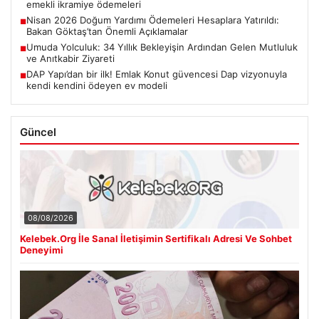
emekli ikramiye ödemeleri
Nisan 2026 Doğum Yardımı Ödemeleri Hesaplara Yatırıldı:
■
Bakan Göktaş’tan Önemli Açıklamalar
Umuda Yolculuk: 34 Yıllık Bekleyişin Ardından Gelen Mutluluk
■
ve Anıtkabir Ziyareti
DAP Yapı’dan bir ilk! Emlak Konut güvencesi Dap vizyonuyla
■
kendi kendini ödeyen ev modeli
Güncel
08/08/2026
Kelebek.Org İle Sanal İletişimin Sertifikalı Adresi Ve Sohbet
Deneyimi