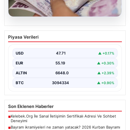
07.08.2026
Bayram ikramiyeleri ne zaman yatacak?
Piyasa Verileri
2026 Kurban Bayramı emekli ikramiye
ödemeleri
USD
47.71
▲ +0.17%
EUR
55.19
▲ +0.30%
ALTIN
6648.0
▲ +2.39%
BTC
3094334
▲ +0.90%
Son Eklenen Haberler
Kelebek.Org İle Sanal İletişimin Sertifikalı Adresi Ve Sohbet
■
Deneyimi
Bayram ikramiyeleri ne zaman yatacak? 2026 Kurban Bayramı
■