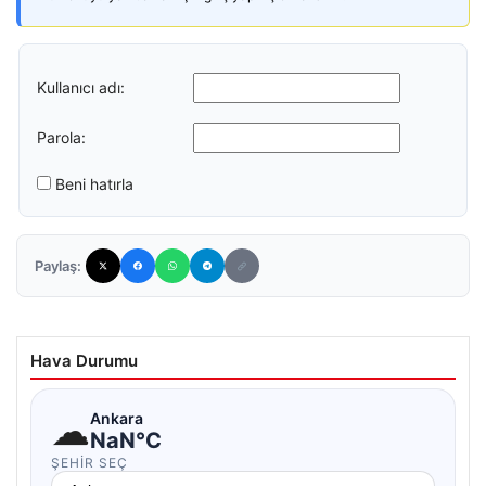
Kullanıcı adı:
Parola:
Beni hatırla
Paylaş:
Hava Durumu
☁
Ankara
NaN°C
ŞEHIR SEÇ