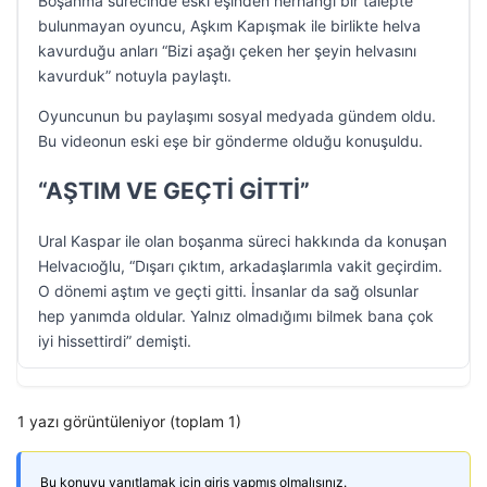
Boşanma sürecinde eski eşinden herhangi bir talepte
bulunmayan oyuncu, Aşkım Kapışmak ile birlikte helva
kavurduğu anları “Bizi aşağı çeken her şeyin helvasını
kavurduk” notuyla paylaştı.
Oyuncunun bu paylaşımı sosyal medyada gündem oldu.
Bu videonun eski eşe bir gönderme olduğu konuşuldu.
“AŞTIM VE GEÇTİ GİTTİ”
Ural Kaspar ile olan boşanma süreci hakkında da konuşan
Helvacıoğlu, “Dışarı çıktım, arkadaşlarımla vakit geçirdim.
O dönemi aştım ve geçti gitti. İnsanlar da sağ olsunlar
hep yanımda oldular. Yalnız olmadığımı bilmek bana çok
iyi hissettirdi” demişti.
1 yazı görüntüleniyor (toplam 1)
Bu konuyu yanıtlamak için giriş yapmış olmalısınız.