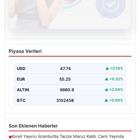
08.08.2026
Kelebek.Org İle Sanal İletişimin
Piyasa Verileri
Sertifikalı Adresi Ve Sohbet Deneyimi
İnternet ortamında bireylerin kaliteli bir şekilde bağlantı
sağlaması kritik bir önem taşımaktadır. Günümüzde
USD
47.74
▲ +0.18%
birçok…
EUR
55.25
▲ +0.32%
ALTIN
6660.6
▲ +2.59%
BTC
3102458
▲ +0.09%
Son Eklenen Haberler
Koreli Yayıncı İstanbul’da Tacize Maruz Kaldı: Canlı Yayında
■