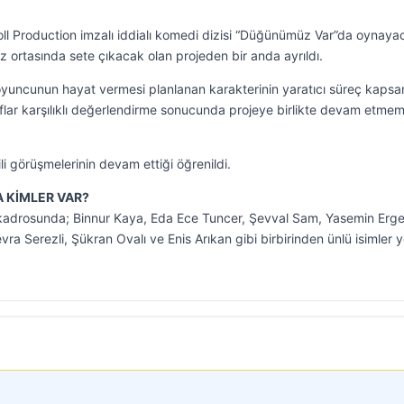
ll Production imzalı iddialı komedi dizisi “Düğünümüz Var”da oynaya
 ortasında sete çıkacak olan projeden bir anda ayrıldı.
 oyuncunun hayat vermesi planlanan karakterinin yaratıcı süreç kaps
aflar karşılıklı değerlendirme sonucunda projeye birlikte devam etme
ili görüşmelerinin devam ettiği öğrenildi.
 KİMLER VAR?
kadrosunda; Binnur Kaya, Eda Ece Tuncer, Şevval Sam, Yasemin Erg
a Serezli, Şükran Ovalı ve Enis Arıkan gibi birbirinden ünlü isimler y