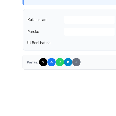
Kullanıcı adı:
Parola:
Beni hatırla
Paylaş: