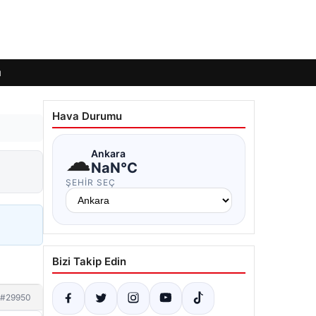
ı
Hava Durumu
☁
Ankara
NaN°C
ŞEHIR SEÇ
Bizi Takip Edin
#29950