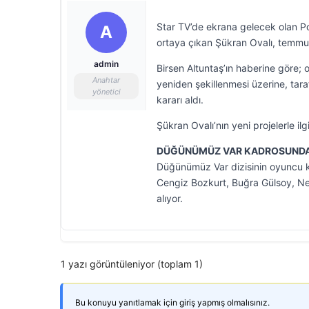
Star TV’de ekrana gelecek olan Po
A
ortaya çıkan Şükran Ovalı, temmuz
admin
Birsen Altuntaş’ın haberine göre;
Anahtar
yeniden şekillenmesi üzerine, tar
yönetici
kararı aldı.
Şükran Ovalı’nın yeni projelerle ilg
DÜĞÜNÜMÜZ VAR KADROSUNDA
Düğünümüz Var dizisinin oyuncu 
Cengiz Bozkurt, Buğra Gülsoy, Nevr
alıyor.
1 yazı görüntüleniyor (toplam 1)
Bu konuyu yanıtlamak için giriş yapmış olmalısınız.