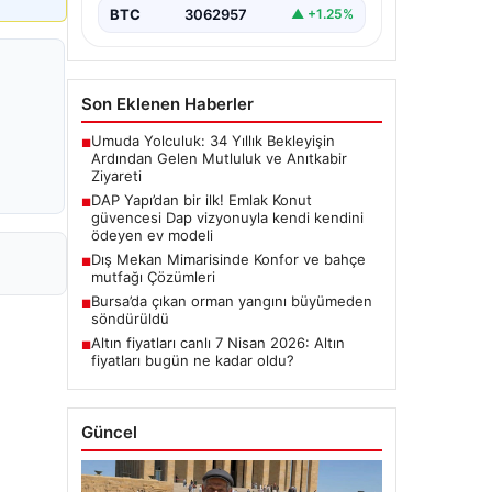
BTC
3062957
▲ +1.25%
Son Eklenen Haberler
Umuda Yolculuk: 34 Yıllık Bekleyişin
■
Ardından Gelen Mutluluk ve Anıtkabir
Ziyareti
DAP Yapı’dan bir ilk! Emlak Konut
■
güvencesi Dap vizyonuyla kendi kendini
ödeyen ev modeli
Dış Mekan Mimarisinde Konfor ve bahçe
■
mutfağı Çözümleri
Bursa’da çıkan orman yangını büyümeden
■
söndürüldü
Altın fiyatları canlı 7 Nisan 2026: Altın
■
fiyatları bugün ne kadar oldu?
Güncel