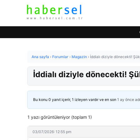
Ana sayfa
›
Forumlar
›
Magazin
›
İddialı diziyle dönecekti! Şü
İddialı diziyle dönecekti! Ş
Bu konu 0 yanıt içerir, 1 izleyen vardır ve en son
1 ay önce
ad
1 yazı görüntüleniyor (toplam 1)
03/07/2026: 12:55 pm