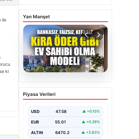
Yan Manşet
 ile
e
a
yorucu
se ki
05.08.2026
DAP Yapı’dan bir ilk! Emlak
Piyasa Verileri
Konut güvencesi Dap
vizyonuyla kendi kendini
ödeyen ev modeli
USD
47.58
▲ +0.10%
EUR
55.01
▲ +0.29%
ALTIN
6470.2
▲ +3.83%