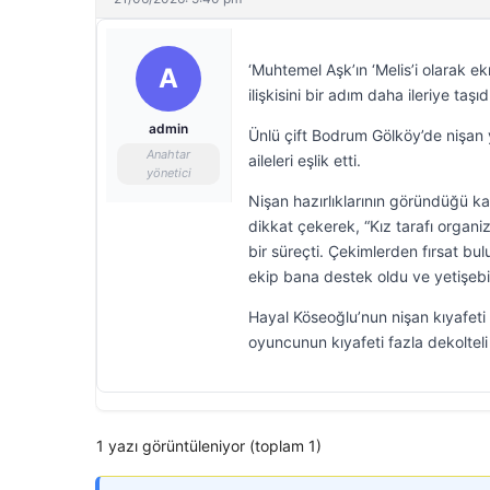
‘Muhtemel Aşk’ın ‘Melis’i olarak e
A
ilişkisini bir adım daha ileriye taşıd
admin
Ünlü çift Bodrum Gölköy’de nişan ya
Anahtar
aileleri eşlik etti.
yönetici
Nişan hazırlıklarının göründüğü k
dikkat çekerek, “Kız tarafı organi
bir süreçti. Çekimlerden fırsat bu
ekip bana destek oldu ve yetişebi
Hayal Köseoğlu’nun nişan kıyafeti 
oyuncunun kıyafeti fazla dekolteli
1 yazı görüntüleniyor (toplam 1)