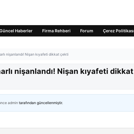
Güncel Haberler
Firma Rehberi
Forum
Çerez Politikas
lı nişanlandı! Nişan kıyafeti dikkat çekti
rlı nişanlandı! Nişan kıyafeti dikkat
 önce
admin
tarafından güncellenmiştir.