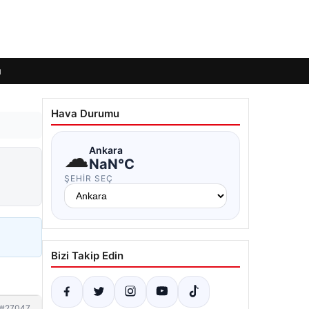
ı
Hava Durumu
☁
Ankara
NaN°C
ŞEHIR SEÇ
Bizi Takip Edin
#27047