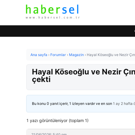
Ana sayfa
›
Forumlar
›
Magazin
›
Hayal Köseoğlu ve Nezir Çınar
Hayal Köseoğlu ve Nezir Çına
çekti
Bu konu 0 yanıt içerir, 1 izleyen vardır ve en son
1 ay 2 hafta
1 yazı görüntüleniyor (toplam 1)
21/06/2026: 5:40 pm