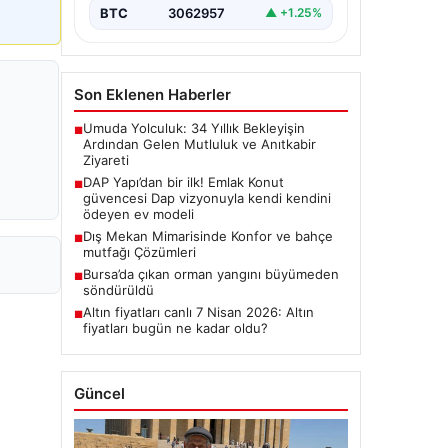
BTC
3062957
▲ +1.25%
Son Eklenen Haberler
Umuda Yolculuk: 34 Yıllık Bekleyişin
■
Ardından Gelen Mutluluk ve Anıtkabir
Ziyareti
DAP Yapı’dan bir ilk! Emlak Konut
■
güvencesi Dap vizyonuyla kendi kendini
ödeyen ev modeli
Dış Mekan Mimarisinde Konfor ve bahçe
■
mutfağı Çözümleri
Bursa’da çıkan orman yangını büyümeden
■
söndürüldü
Altın fiyatları canlı 7 Nisan 2026: Altın
■
fiyatları bugün ne kadar oldu?
Güncel