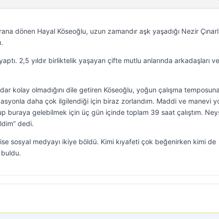
krana dönen Hayal Köseoğlu, uzun zamandır aşk yaşadığı Nezir Çınarlı
ı.
ptı. 2,5 yıldır birliktelik yaşayan çifte mutlu anlarında arkadaşları v
adar kolay olmadığını dile getiren Köseoğlu, yoğun çalışma temposun
zasyonla daha çok ilgilendiği için biraz zorlandım. Maddi ve manevi 
lup buraya gelebilmek için üç gün içinde toplam 39 saat çalıştım. Ney
ldim” dedi.
ise sosyal medyayı ikiye böldü. Kimi kıyafeti çok beğenirken kimi de
 buldu.