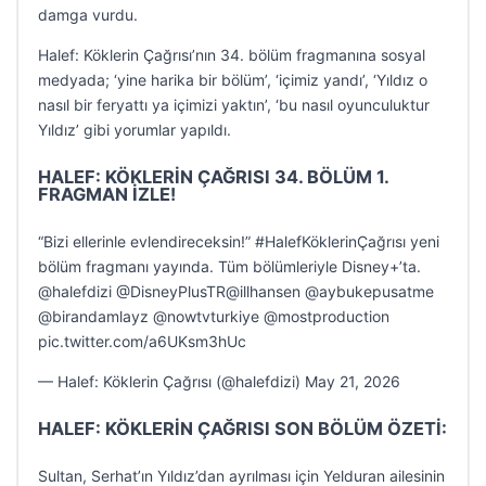
damga vurdu.
Halef: Köklerin Çağrısı’nın 34. bölüm fragmanına sosyal
medyada; ‘yine harika bir bölüm’, ‘içimiz yandı’, ‘Yıldız o
nasıl bir feryattı ya içimizi yaktın’, ‘bu nasıl oyunculuktur
Yıldız’ gibi yorumlar yapıldı.
HALEF: KÖKLERİN ÇAĞRISI 34. BÖLÜM 1.
FRAGMAN İZLE!
“Bizi ellerinle evlendireceksin!” #HalefKöklerinÇağrısı yeni
bölüm fragmanı yayında. Tüm bölümleriyle Disney+’ta.
@halefdizi @DisneyPlusTR@illhansen @aybukepusatme
@birandamlayz @nowtvturkiye @mostproduction
pic.twitter.com/a6UKsm3hUc
— Halef: Köklerin Çağrısı (@halefdizi) May 21, 2026
HALEF: KÖKLERİN ÇAĞRISI SON BÖLÜM ÖZETİ:
Sultan, Serhat’ın Yıldız’dan ayrılması için Yelduran ailesinin