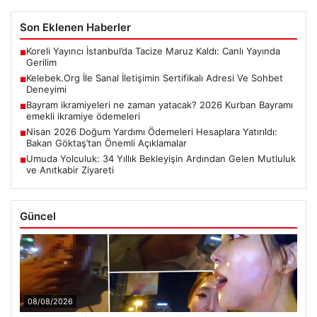
Son Eklenen Haberler
Koreli Yayıncı İstanbul’da Tacize Maruz Kaldı: Canlı Yayında
■
Gerilim
Kelebek.Org İle Sanal İletişimin Sertifikalı Adresi Ve Sohbet
■
Deneyimi
Bayram ikramiyeleri ne zaman yatacak? 2026 Kurban Bayramı
■
emekli ikramiye ödemeleri
Nisan 2026 Doğum Yardımı Ödemeleri Hesaplara Yatırıldı:
■
Bakan Göktaş’tan Önemli Açıklamalar
Umuda Yolculuk: 34 Yıllık Bekleyişin Ardından Gelen Mutluluk
■
ve Anıtkabir Ziyareti
Güncel
08/08/2026