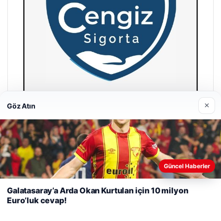
×
Göz Atın
Cengiz Sigorta
23/06/2026
Web sitemizi nasıl kullandığınızı daha iyi anlayabilmek,
Güncel Haberler
deneyiminizi kişiselleştirmek ve geliştirmek amacıyla çerezler
kullanıyoruz.
Çerez Politikamız
Galatasaray’a Arda Okan Kurtulan için 10 milyon
Euro’luk cevap!
Reddet
Kabul Et
© 2026 Habersel – Güncel Haberler