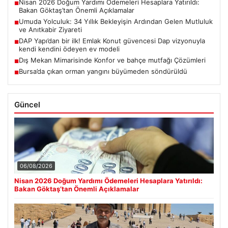
Nisan 2026 Doğum Yardımı Ödemeleri Hesaplara Yatırıldı:
■
Bakan Göktaş’tan Önemli Açıklamalar
Umuda Yolculuk: 34 Yıllık Bekleyişin Ardından Gelen Mutluluk
■
ve Anıtkabir Ziyareti
DAP Yapı’dan bir ilk! Emlak Konut güvencesi Dap vizyonuyla
■
kendi kendini ödeyen ev modeli
Dış Mekan Mimarisinde Konfor ve bahçe mutfağı Çözümleri
■
Bursa’da çıkan orman yangını büyümeden söndürüldü
■
Güncel
06/08/2026
Nisan 2026 Doğum Yardımı Ödemeleri Hesaplara Yatırıldı:
Bakan Göktaş’tan Önemli Açıklamalar