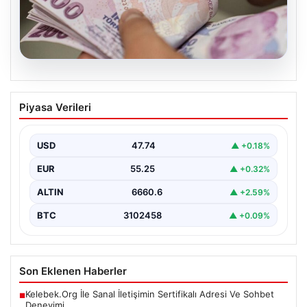
07.08.2026
Bayram ikramiyeleri ne zaman yatacak?
Piyasa Verileri
2026 Kurban Bayramı emekli ikramiye
ödemeleri
USD
47.74
▲ +0.18%
EUR
55.25
▲ +0.32%
ALTIN
6660.6
▲ +2.59%
BTC
3102458
▲ +0.09%
Son Eklenen Haberler
Kelebek.Org İle Sanal İletişimin Sertifikalı Adresi Ve Sohbet
■
Deneyimi