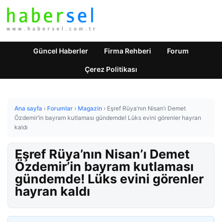
Güncel Haberler
Firma Rehberi
Forum
Çerez Politikası
Ana sayfa
›
Forumlar
›
Magazin
›
Eşref Rüya’nın Nisan’ı Demet
Özdemir’in bayram kutlaması gündemde! Lüks evini görenler hayran
kaldı
Eşref Rüya’nın Nisan’ı Demet
Özdemir’in bayram kutlaması
gündemde! Lüks evini görenler
hayran kaldı