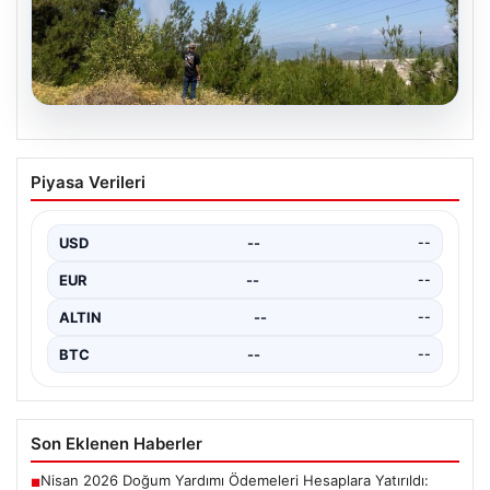
04.08.2026
Bursa’da çıkan orman yangını
Piyasa Verileri
büyümeden söndürüldü
USD
--
--
EUR
--
--
ALTIN
--
--
BTC
--
--
Son Eklenen Haberler
Nisan 2026 Doğum Yardımı Ödemeleri Hesaplara Yatırıldı:
■