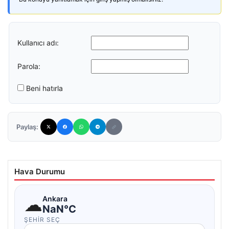
Kullanıcı adı:
Parola:
Beni hatırla
Paylaş:
Hava Durumu
☁
Ankara
NaN°C
ŞEHIR SEÇ