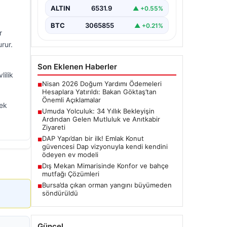
olma hayalini 34 yıl boyunca…
ALTIN
6531.9
▲ +0.55%
BTC
3065855
▲ +0.21%
r
rur.
Son Eklenen Haberler
lilik
Nisan 2026 Doğum Yardımı Ödemeleri
■
Hesaplara Yatırıldı: Bakan Göktaş’tan
Önemli Açıklamalar
cek
Umuda Yolculuk: 34 Yıllık Bekleyişin
■
Ardından Gelen Mutluluk ve Anıtkabir
Ziyareti
DAP Yapı’dan bir ilk! Emlak Konut
■
güvencesi Dap vizyonuyla kendi kendini
ödeyen ev modeli
Dış Mekan Mimarisinde Konfor ve bahçe
■
mutfağı Çözümleri
Bursa’da çıkan orman yangını büyümeden
■
söndürüldü
Güncel