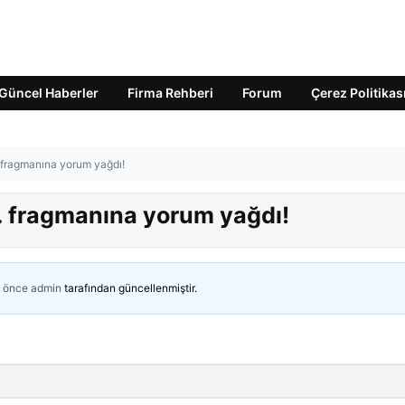
Güncel Haberler
Firma Rehberi
Forum
Çerez Politikas
 fragmanına yorum yağdı!
. fragmanına yorum yağdı!
n önce
admin
tarafından güncellenmiştir.