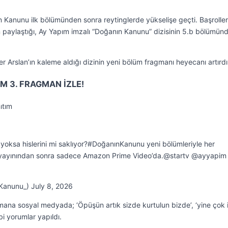
n Kanunu ilk bölümünden sonra reytinglerde yükselişe geçti. Başroller
paylaştığı, Ay Yapım imzalı “Doğanın Kanunu” dizisinin 5.b bölümünd
 Arslan’ın kaleme aldığı dizinin yeni bölüm fragmanı heyecanı artırdı
M 3. FRAGMAN İZLE!
ıtım
yoksa hislerini mi saklıyor?#DoğanınKanunu yeni bölümleriyle her
yayınından sonra sadece Amazon Prime Video’da.@startv @ayyapim
anunu_) July 8, 2026
na sosyal medyada; ‘Öpüşün artık sizde kurtulun bizde’, ‘yine çok i
ibi yorumlar yapıldı.