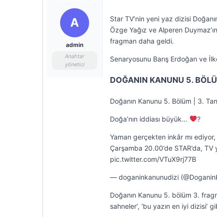
Star TV’nin yeni yaz dizisi Doğanı
A
Özge Yağız ve Alperen Duymaz’ın 
fragman daha geldi.
admin
Anahtar
Senaryosunu Barış Erdoğan ve İlker
yönetici
DOĞANIN KANUNU 5. BÖLÜ
Doğanın Kanunu 5. Bölüm | 3. Tan
Doğa’nın iddiası büyük…
‍?
Yaman gerçekten inkâr mı ediyor, 
Çarşamba 20.00’de STAR’da, TV 
pic.twitter.com/VTuX9rj77B
— doganinkanunudizi (@DoganinK
Doğanın Kanunu 5. bölüm 3. fragma
sahneler’, ‘bu yazın en iyi dizisi’ g