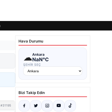
ı
Hava Durumu
☁
Ankara
NaN°C
ŞEHIR SEÇ
Bizi Takip Edin
#31195