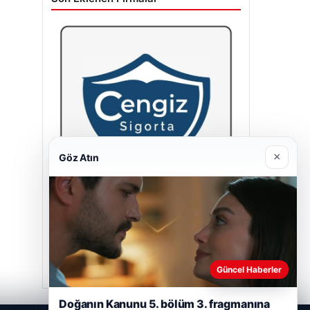
×
Göz Atın
Cengiz Sigorta
23/06/2026
Güncel Haberler
Doğanın Kanunu 5. bölüm 3. fragmanına