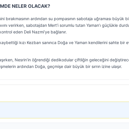
ÜMDE NELER OLACAK?
mini bırakmasının ardından su pompasının sabotaja uğraması büyük bi
ınavını verirken, sabotajdan Mert’i sorumlu tutan Yaman’ı güçlükle durdu
kontrol eden Deli Nazmi’ye bağlanır.
aybettiği kızı Kezban sanınca Doğa ve Yaman kendilerini sahte bir ev
aşırken, Nesrin’in öğrendiği dedikodular çiftliğin geleceğini değiştire
elişmelerin ardından Doğa, geçmişe dair büyük bir sırrın izine ulaşır.