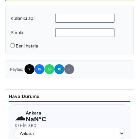
Kullanıcı adı:
Parola:
Beni hatırla
Paylaş:
Hava Durumu
☁
Ankara
NaN°C
ŞEHIR SEÇ