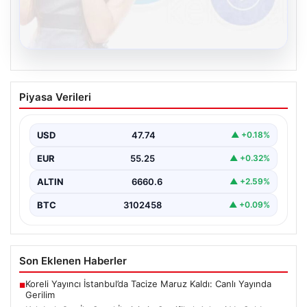
08.08.2026
Kelebek.Org İle Sanal İletişimin
Piyasa Verileri
Sertifikalı Adresi Ve Sohbet Deneyimi
İnternet ortamında bireylerin kaliteli bir şekilde bağlantı
sağlaması kritik bir önem taşımaktadır. Günümüzde
USD
47.74
▲ +0.18%
birçok…
EUR
55.25
▲ +0.32%
ALTIN
6660.6
▲ +2.59%
BTC
3102458
▲ +0.09%
Son Eklenen Haberler
Koreli Yayıncı İstanbul’da Tacize Maruz Kaldı: Canlı Yayında
■
Gerilim