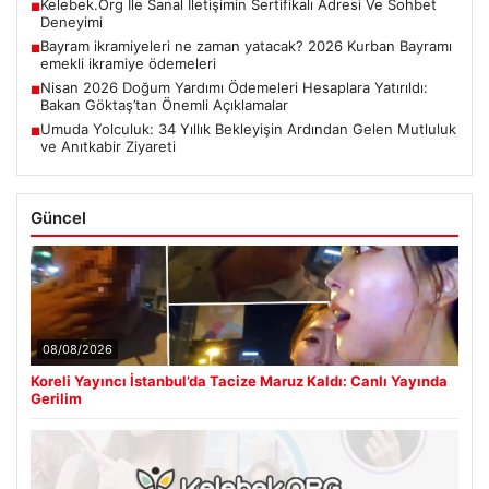
Kelebek.Org İle Sanal İletişimin Sertifikalı Adresi Ve Sohbet
■
Deneyimi
Bayram ikramiyeleri ne zaman yatacak? 2026 Kurban Bayramı
■
emekli ikramiye ödemeleri
Nisan 2026 Doğum Yardımı Ödemeleri Hesaplara Yatırıldı:
■
Bakan Göktaş’tan Önemli Açıklamalar
Umuda Yolculuk: 34 Yıllık Bekleyişin Ardından Gelen Mutluluk
■
ve Anıtkabir Ziyareti
Güncel
08/08/2026
Koreli Yayıncı İstanbul’da Tacize Maruz Kaldı: Canlı Yayında
Gerilim