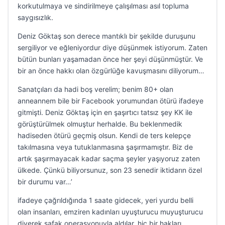
korkutulmaya ve sindirilmeye çalışılması asıl topluma
saygısızlık.
Deniz Göktaş son derece mantıklı bir şekilde duruşunu
sergiliyor ve eğleniyordur diye düşünmek istiyorum. Zaten
bütün bunları yaşamadan önce her şeyi düşünmüştür. Ve
bir an önce hakkı olan özgürlüğe kavuşmasını diliyorum…
Sanatçıları da hadi boş verelim; benim 80+ olan
anneannem bile bir Facebook yorumundan ötürü ifadeye
gitmişti. Deniz Göktaş için en şaşırtıcı tatsız şey KK ile
görüştürülmek olmuştur herhalde. Bu beklenmedik
hadiseden ötürü geçmiş olsun. Kendi de ters kelepçe
takılmasına veya tutuklanmasına şaşırmamıştır. Biz de
artık şaşırmayacak kadar saçma şeyler yaşıyoruz zaten
ülkede. Çünkü biliyorsunuz, son 23 senedir iktidarın özel
bir durumu var…’
ifadeye çağrıldığında 1 saate gidecek, yeri yurdu belli
olan insanları, emziren kadınları uyuşturucu muyuşturucu
diyerek şafak operasyonuyla aldılar, hiç bir hakları