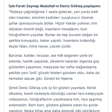
İşte Farah Zeynep Abdullah’ın Deniz Göktaş paylaşımı:
”İfadeye çağrıldığında 1 saate gidecek, yeri yurdu belli
olan insanları, emziren kadınları ‘uyuşturucu’ diyerek
şafak operasyonuyla aldılar. Hiçbir hakları yokken, kim
oldukları önemli değil, insanların mesajlarını, özel
fotoğraflarını yaydılar. Bunlar da hep burada olağan bir
şekilde konuşuldu, haber yapıldı. İnsanların kullandığı
ilaçlar falan, kime neyse, yazıldı çizildi.
Baronlar, katiller, hırsızlar, asıl milli değerleri yerle bir
edenler, hainlik yapanlar, ülkelerini satanlar dışarıda güç
gösterileri yaparken, medyada her hafta olağanlaşmış
şekilde yeni ‘ünlü’ gözaltı listeleri gündem oldu, daha da
herhalde olacak gibi. Sürekli bir fişleme.
Şimdi Deniz Göktaş çok iyi bir gösteri yayınladı. Kendi
ülkesine, kendi iradesiyle döndüğü zaman ters kelepçeyle
videosunun, fotoğraflarının yayılmasına kim, niye şaşırmış
anlamadım. Bam bam, göstere göstere zaten bu şovlar
yapılıyor. Keşke bitse ama daha sürecek gibi gözüküyor.