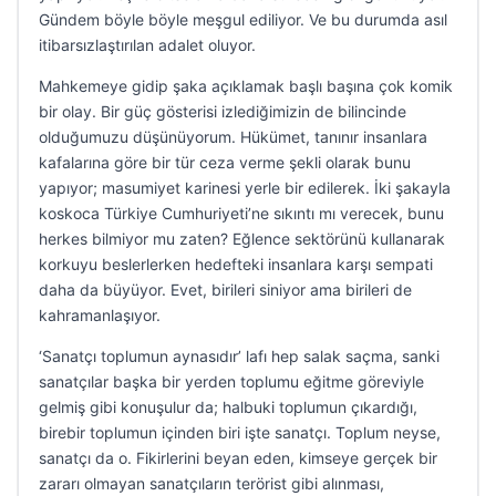
Gündem böyle böyle meşgul ediliyor. Ve bu durumda asıl
itibarsızlaştırılan adalet oluyor.
Mahkemeye gidip şaka açıklamak başlı başına çok komik
bir olay. Bir güç gösterisi izlediğimizin de bilincinde
olduğumuzu düşünüyorum. Hükümet, tanınır insanlara
kafalarına göre bir tür ceza verme şekli olarak bunu
yapıyor; masumiyet karinesi yerle bir edilerek. İki şakayla
koskoca Türkiye Cumhuriyeti’ne sıkıntı mı verecek, bunu
herkes bilmiyor mu zaten? Eğlence sektörünü kullanarak
korkuyu beslerlerken hedefteki insanlara karşı sempati
daha da büyüyor. Evet, birileri siniyor ama birileri de
kahramanlaşıyor.
‘Sanatçı toplumun aynasıdır’ lafı hep salak saçma, sanki
sanatçılar başka bir yerden toplumu eğitme göreviyle
gelmiş gibi konuşulur da; halbuki toplumun çıkardığı,
birebir toplumun içinden biri işte sanatçı. Toplum neyse,
sanatçı da o. Fikirlerini beyan eden, kimseye gerçek bir
zararı olmayan sanatçıların terörist gibi alınması,