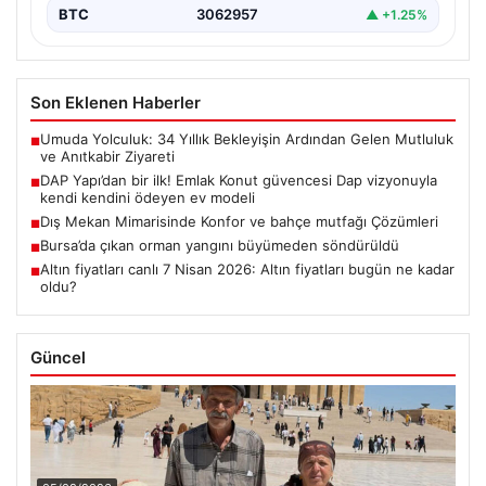
BTC
3062957
▲ +1.25%
Son Eklenen Haberler
Umuda Yolculuk: 34 Yıllık Bekleyişin Ardından Gelen Mutluluk
■
ve Anıtkabir Ziyareti
DAP Yapı’dan bir ilk! Emlak Konut güvencesi Dap vizyonuyla
■
kendi kendini ödeyen ev modeli
Dış Mekan Mimarisinde Konfor ve bahçe mutfağı Çözümleri
■
Bursa’da çıkan orman yangını büyümeden söndürüldü
■
Altın fiyatları canlı 7 Nisan 2026: Altın fiyatları bugün ne kadar
■
oldu?
Güncel