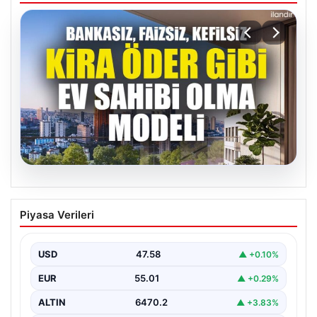
05.08.2026
DAP Yapı’dan bir ilk! Emlak Konut
Piyasa Verileri
güvencesi Dap vizyonuyla kendi
kendini ödeyen ev modeli
USD
47.58
▲ +0.10%
EUR
55.01
▲ +0.29%
ALTIN
6470.2
▲ +3.83%