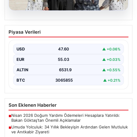
05.08.2026
Umuda Yolculuk: 34 Yıllık Bekleyişin
Piyasa Verileri
Ardından Gelen Mutluluk ve Anıtkabir
Ziyareti
USD
47.60
▲ +0.06%
Adıyaman’da yaşayan Abuzer ve Zeynep Yıldırım çifti,
evlat sahibi olma hayalini 34 yıl boyunca…
EUR
55.03
▲ +0.03%
ALTIN
6531.9
▲ +0.55%
BTC
3065855
▲ +0.21%
Son Eklenen Haberler
Nisan 2026 Doğum Yardımı Ödemeleri Hesaplara Yatırıldı:
■
Bakan Göktaş’tan Önemli Açıklamalar
Umuda Yolculuk: 34 Yıllık Bekleyişin Ardından Gelen Mutluluk
■
ve Anıtkabir Ziyareti