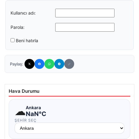
Kullanıcı adı:
Parola:
Beni hatırla
Paylaş:
Hava Durumu
☁
Ankara
NaN°C
ŞEHIR SEÇ