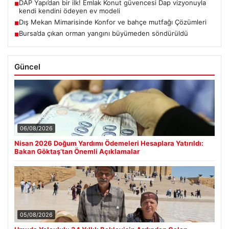
DAP Yapı’dan bir ilk! Emlak Konut güvencesi Dap vizyonuyla
■
kendi kendini ödeyen ev modeli
Dış Mekan Mimarisinde Konfor ve bahçe mutfağı Çözümleri
■
Bursa’da çıkan orman yangını büyümeden söndürüldü
■
Güncel
06/08/2026
Nisan 2026 Doğum Yardımı Ödemeleri Hesaplara Yatırıldı:
Bakan Göktaş’tan Önemli Açıklamalar
05/08/2026