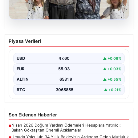
05.08.2026
Umuda Yolculuk: 34 Yıllık Bekleyişin
Piyasa Verileri
Ardından Gelen Mutluluk ve Anıtkabir
Ziyareti
USD
47.60
▲ +0.06%
Adıyaman’da yaşayan Abuzer ve Zeynep Yıldırım çifti,
evlat sahibi olma hayalini 34 yıl boyunca…
EUR
55.03
▲ +0.03%
ALTIN
6531.9
▲ +0.55%
BTC
3065855
▲ +0.21%
Son Eklenen Haberler
Nisan 2026 Doğum Yardımı Ödemeleri Hesaplara Yatırıldı:
■
Bakan Göktaş’tan Önemli Açıklamalar
Umuda Yolculuk: 34 Yıllık Bekleyişin Ardından Gelen Mutluluk
■