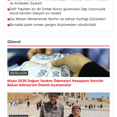
ve Anıtkabir Ziyareti
DAP Yapı’dan bir ilk! Emlak Konut güvencesi Dap vizyonuyla
■
kendi kendini ödeyen ev modeli
Dış Mekan Mimarisinde Konfor ve bahçe mutfağı Çözümleri
■
Bursa’da çıkan orman yangını büyümeden söndürüldü
■
Güncel
06/08/2026
Nisan 2026 Doğum Yardımı Ödemeleri Hesaplara Yatırıldı:
Bakan Göktaş’tan Önemli Açıklamalar