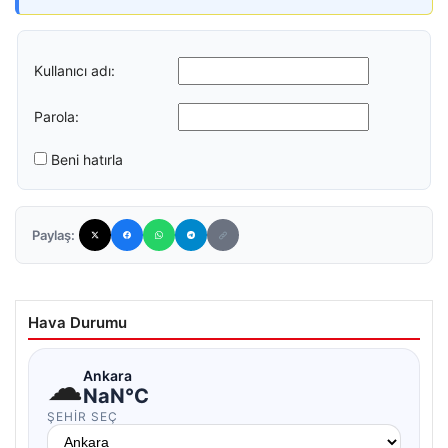
Kullanıcı adı:
Parola:
Beni hatırla
Paylaş:
Hava Durumu
☁
Ankara
NaN°C
ŞEHIR SEÇ