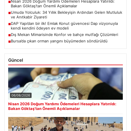
Nisan 2026 Doğum Yardımı Ödemeleri Hesaplara Yatırıldı:
■
Bakan Göktaş’tan Önemli Açıklamalar
Umuda Yolculuk: 34 Yıllık Bekleyişin Ardından Gelen Mutluluk
■
ve Anıtkabir Ziyareti
DAP Yapı’dan bir ilk! Emlak Konut güvencesi Dap vizyonuyla
■
kendi kendini ödeyen ev modeli
Dış Mekan Mimarisinde Konfor ve bahçe mutfağı Çözümleri
■
Bursa’da çıkan orman yangını büyümeden söndürüldü
■
Güncel
06/08/2026
Nisan 2026 Doğum Yardımı Ödemeleri Hesaplara Yatırıldı:
Bakan Göktaş’tan Önemli Açıklamalar