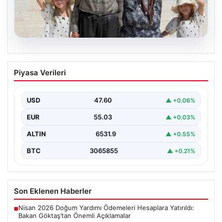
05.08.2026
Umuda Yolculuk: 34 Yıllık Bekleyişin
Piyasa Verileri
Ardından Gelen Mutluluk ve Anıtkabir
Ziyareti
USD
47.60
▲ +0.06%
Adıyaman’da yaşayan Abuzer ve Zeynep Yıldırım çifti,
evlat sahibi olma hayalini 34 yıl boyunca…
EUR
55.03
▲ +0.03%
ALTIN
6531.9
▲ +0.55%
BTC
3065855
▲ +0.21%
Son Eklenen Haberler
Nisan 2026 Doğum Yardımı Ödemeleri Hesaplara Yatırıldı:
■
Bakan Göktaş’tan Önemli Açıklamalar