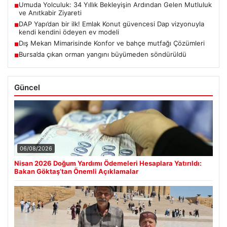
Umuda Yolculuk: 34 Yıllık Bekleyişin Ardından Gelen Mutluluk
■
ve Anıtkabir Ziyareti
DAP Yapı’dan bir ilk! Emlak Konut güvencesi Dap vizyonuyla
■
kendi kendini ödeyen ev modeli
Dış Mekan Mimarisinde Konfor ve bahçe mutfağı Çözümleri
■
Bursa’da çıkan orman yangını büyümeden söndürüldü
■
Güncel
06/08/2026
Nisan 2026 Doğum Yardımı Ödemeleri Hesaplara Yatırıldı:
Bakan Göktaş’tan Önemli Açıklamalar