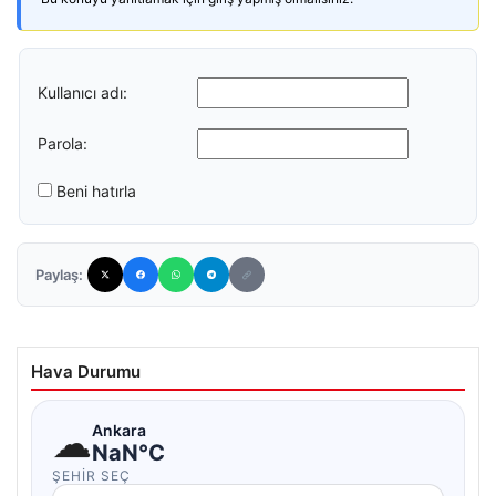
Kullanıcı adı:
Parola:
Beni hatırla
Paylaş:
Hava Durumu
☁
Ankara
NaN°C
ŞEHIR SEÇ